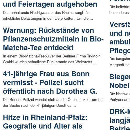
und Feiertagen aufgehoben
Die beliebte
Das anhaltende Niedrigwasser des Rheins sorgt für
besonderes 
erhebliche Belastungen in den Lieferketten. Um die ...
Verst
Warnung: Rückstände von
und n
Pflanzenschutzmitteln in Bio-
ambul
Matcha-Tee entdeckt
Pfleg
In einem Bio-Matcha-Teepulver der Berliner Firma TryMoin
Die langjähr
GmbH wurden schädliche Rückstände des Wirkstoffs ...
Mergardt hat
41-jährige Frau aus Bonn
Siege
vermisst - Polizei sucht
Nobel
öffentlich nach Dorothea G.
Die Nachwuc
Die Bonner Polizei wendet sich an die Öffentlichkeit, um bei
Periyannan 
der Suche nach der 41-jährigen Dorothea ...
DRK-M
Hitze in Rheinland-Pfalz:
langj
Geografie und Alter als
Betri