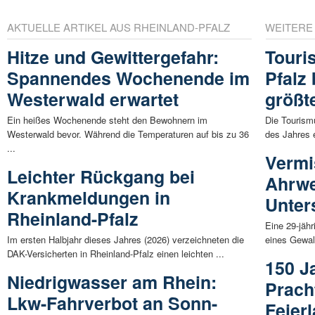
AKTUELLE ARTIKEL AUS RHEINLAND-PFALZ
WEITERE
Hitze und Gewittergefahr:
Touri
Spannendes Wochenende im
Pfalz
Westerwald erwartet
größ
Ein heißes Wochenende steht den Bewohnern im
Die Tourism
Westerwald bevor. Während die Temperaturen auf bis zu 36
des Jahres 
...
Vermi
Leichter Rückgang bei
Ahrwe
Krankmeldungen in
Unter
Rheinland-Pfalz
Eine 29-jäh
Im ersten Halbjahr dieses Jahres (2026) verzeichneten die
eines Gewalt
DAK-Versicherten in Rheinland-Pfalz einen leichten ...
150 J
Niedrigwasser am Rhein:
Pracht
Lkw-Fahrverbot an Sonn-
Feier