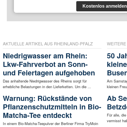
Kostenlos anmelden
AKTUELLE ARTIKEL AUS RHEINLAND-PFALZ
WEITERE
Niedrigwasser am Rhein:
50 Ja
Lkw-Fahrverbot an Sonn-
klein
und Feiertagen aufgehoben
Buse
Das anhaltende Niedrigwasser des Rheins sorgt für
Am Samstag,
erhebliche Belastungen in den Lieferketten. Um die ...
kleinen Freu
Warnung: Rückstände von
Ab Se
Pflanzenschutzmitteln in Bio-
Betzd
Matcha-Tee entdeckt
Für alle, di
vermisst hab
In einem Bio-Matcha-Teepulver der Berliner Firma TryMoin