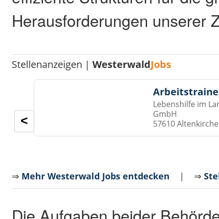
Herausforderungen unserer Ze
Stellenanzeigen |
Westerwald
Jobs
Arbeitstraine
Lebenshilfe im La
GmbH
<
57610 Altenkirch
⇒
Mehr Westerwald Jobs entdecken
| ⇒
Ste
Die Aufgaben beider Behörden