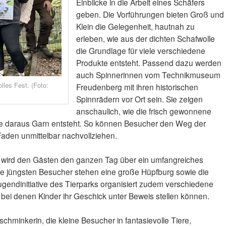
Einblicke in die Arbeit eines Schäfers
geben. Die Vorführungen bieten Groß und
Klein die Gelegenheit, hautnah zu
erleben, wie aus der dichten Schafwolle
die Grundlage für viele verschiedene
Produkte entsteht. Passend dazu werden
auch Spinnerinnen vom Technikmuseum
lles Fest. (Foto:
Freudenberg mit ihren historischen
Spinnrädern vor Ort sein. Sie zeigen
anschaulich, wie die frisch gewonnene
wie daraus Garn entsteht. So können Besucher den Weg der
Faden unmittelbar nachvollziehen.
 wird den Gästen den ganzen Tag über ein umfangreiches
 jüngsten Besucher stehen eine große Hüpfburg sowie die
 Jugendinitiative des Tierparks organisiert zudem verschiedene
bei denen Kinder ihr Geschick unter Beweis stellen können.
rschminkerin, die kleine Besucher in fantasievolle Tiere,