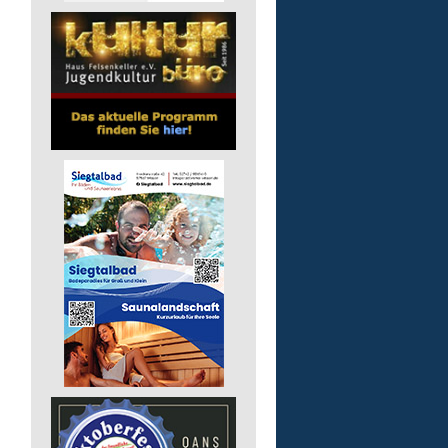
pädagogische Fachkraft
in Vollzeit
Lebenshilfe im Landkreis Altenk
GmbH
57518 Alsdorf