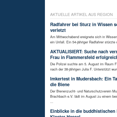
AKTUELLE ARTIKEL AUS REGION
Radfahrer bei Sturz in Wissen 
verletzt
Am Mittwochabend ereignete sich in Wissen
ein Unfall. Ein 54-jähriger Radfahrer stürzte 
AKTUALISIERT: Suche nach ver
Frau in Flammersfeld erfolgreic
Die Polizei suchte am 5. August im Raum 
nach der 38-jährigen Julia F. Unterstützt wur
Imkertest in Mudersbach: Ein T
die Biene
Der Bienenzucht- und Naturschutzverein M
Brachbach e.V. lädt im August zu einem be
...
Einblicke in die buddhistischen
Kloster Hassel