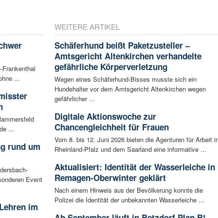
WEITERE ARTIKEL
schwer
Schäferhund beißt Paketzusteller –
Amtsgericht Altenkirchen verhandelte
gefährliche Körperverletzung
-Frankenthal
ohne ...
Wegen eines Schäferhund-Bisses musste sich ein
Hundehalter vor dem Amtsgericht Altenkirchen wegen
misster
gefährlicher ...
h
Digitale Aktionswoche zur
Flammersfeld
Chancengleichheit für Frauen
de ...
Vom 8. bis 12. Juni 2026 bieten die Agenturen für Arbeit i
ag rund um
Rheinland-Pfalz und dem Saarland eine informative ...
Aktualisiert: Identität der Wasserleiche in
udersbach-
Remagen-Oberwinter geklärt
sonderen Event
Nach einem Hinweis aus der Bevölkerung konnte die
Polizei die Identität der unbekannten Wasserleiche ...
 Lehren im
Ab September läuft in Betzdorf Plan B!