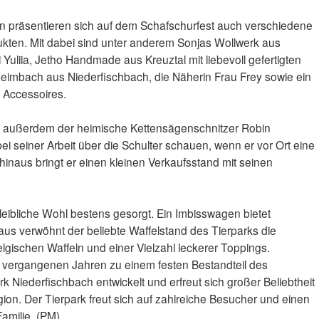
n präsentieren sich auf dem Schafschurfest auch verschiedene
dukten. Mit dabei sind unter anderem Sonjas Wollwerk aus
Yuliia, Jetho Handmade aus Kreuztal mit liebevoll gefertigten
Heimbach aus Niederfischbach, die Näherin Frau Frey sowie ein
 Accessoires.
ht außerdem der heimische Kettensägenschnitzer Robin
i seiner Arbeit über die Schulter schauen, wenn er vor Ort eine
 hinaus bringt er einen kleinen Verkaufsstand mit seinen
s leibliche Wohl bestens gesorgt. Ein Imbisswagen bietet
aus verwöhnt der beliebte Waffelstand des Tierparks die
lgischen Waffeln und einer Vielzahl leckerer Toppings.
n vergangenen Jahren zu einem festen Bestandteil des
k Niederfischbach entwickelt und erfreut sich großer Beliebtheit
ion. Der Tierpark freut sich auf zahlreiche Besucher und einen
Familie. (PM)