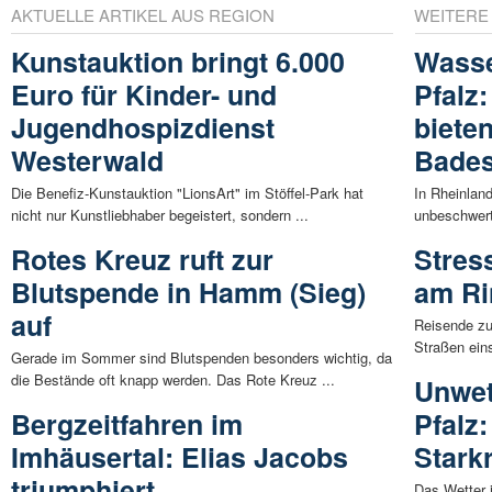
AKTUELLE ARTIKEL AUS REGION
WEITERE
Kunstauktion bringt 6.000
Wasse
Euro für Kinder- und
Pfalz
Jugendhospizdienst
biete
Westerwald
Bade
Die Benefiz-Kunstauktion "LionsArt" im Stöffel-Park hat
In Rheinlan
nicht nur Kunstliebhaber begeistert, sondern ...
unbeschwert
Rotes Kreuz ruft zur
Stres
Blutspende in Hamm (Sieg)
am Ri
auf
Reisende zu
Straßen eins
Gerade im Sommer sind Blutspenden besonders wichtig, da
die Bestände oft knapp werden. Das Rote Kreuz ...
Unwet
Bergzeitfahren im
Pfalz
Imhäusertal: Elias Jacobs
Stark
triumphiert
Das Wetter 