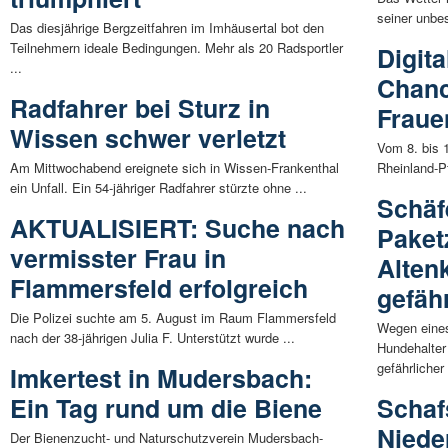
seiner unbe
Das diesjährige Bergzeitfahren im Imhäusertal bot den
Teilnehmern ideale Bedingungen. Mehr als 20 Radsportler
Digit
...
Chanc
Radfahrer bei Sturz in
Fraue
Wissen schwer verletzt
Vom 8. bis 1
Am Mittwochabend ereignete sich in Wissen-Frankenthal
Rheinland-P
ein Unfall. Ein 54-jähriger Radfahrer stürzte ohne ...
Schäf
AKTUALISIERT: Suche nach
Paket
vermisster Frau in
Alten
Flammersfeld erfolgreich
gefäh
Die Polizei suchte am 5. August im Raum Flammersfeld
Wegen eines
nach der 38-jährigen Julia F. Unterstützt wurde ...
Hundehalter
gefährlicher 
Imkertest in Mudersbach:
Ein Tag rund um die Biene
Schaf
Niede
Der Bienenzucht- und Naturschutzverein Mudersbach-