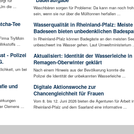
rgt für
Um die ...
Waschbären sorgen für Probleme: Da kann man noch froh
sein, wenn sie nur über die Mülltonnen herfallen ...
atcha-Tee
Wasserqualität in Rheinland-Pfalz: Meiste
Badeseen bieten unbedenklichen Badespa
 Firma TryMoin
In Rheinland-Pfalz können Badegäste an den meisten Se
kstoffs ...
unbeschwert ins Wasser gehen. Laut Umweltministerium .
t - Polizei
Aktualisiert: Identität der Wasserleiche in
G.
Remagen-Oberwinter geklärt
lichkeit, um bei
Nach einem Hinweis aus der Bevölkerung konnte die
Polizei die Identität der unbekannten Wasserleiche ...
afie und
Digitale Aktionswoche zur
Chancengleichheit für Frauen
wirkungen
Vom 8. bis 12. Juni 2026 bieten die Agenturen für Arbeit i
er Clemens ...
Rheinland-Pfalz und dem Saarland eine informative ...