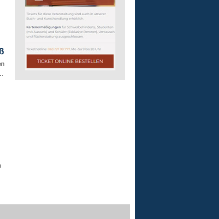
ß
en
..
n