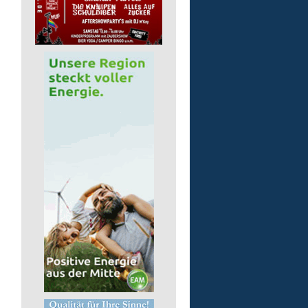
Gruppenleitung (m/w/d) 
Werkstatt
Lebenshilfe im Landkreis Altenk
GmbH
57632 Flammersfeld