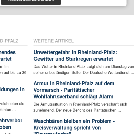
D-PFALZ
WEITERE ARTIKEL
nnendes
Unwettergefahr in Rheinland-Pfalz:
artet
Gewitter und Starkregen erwartet
rn im
Das Wetter in Rheinland-Pfalz zeigt sich am Dienstag von
n auf bis zu 36
seiner unbeständigen Seite. Der Deutsche Wetterdienst ..
Armut in Rheinland-Pfalz auf dem
ldungen in
Vormarsch - Paritätischer
Wohlfahrtsverband schlägt Alarm
zeichneten die
Die Armutssituation in Rheinland-Pfalz verschärft sich
ichten ...
zunehmend. Der neue Bericht des Paritätischen ...
ahrverbot
Waschbären bleiben ein Problem -
hoben
Kreisverwaltung spricht von
"Daueraufgabe"