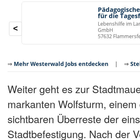
Pädagogische
für die Tages
Lebenshilfe im La
<
GmbH
57632 Flammersf
⇒
Mehr Westerwald Jobs entdecken
| ⇒
Ste
Weiter geht es zur Stadtmau
markanten Wolfsturm, einem d
sichtbaren Überreste der ein
Stadtbefestigung. Nach der V