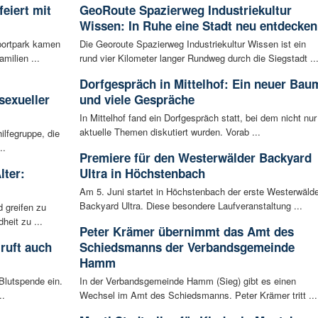
eiert mit
GeoRoute Spazierweg Industriekultur
Wissen: In Ruhe eine Stadt neu entdecken
portpark kamen
Die Georoute Spazierweg Industriekultur Wissen ist ein
milien ...
rund vier Kilometer langer Rundweg durch die Siegstadt ..
:
Dorfgespräch in Mittelhof: Ein neuer Bau
sexueller
und viele Gespräche
In Mittelhof fand ein Dorfgespräch statt, bei dem nicht nur
aktuelle Themen diskutiert wurden. Vorab ...
ilfegruppe, die
..
Premiere für den Westerwälder Backyard
lter:
Ultra in Höchstenbach
Am 5. Juni startet in Höchstenbach der erste Westerwälde
Backyard Ultra. Diese besondere Laufveranstaltung ...
 greifen zu
eit zu ...
Peter Krämer übernimmt das Amt des
ruft auch
Schiedsmanns der Verbandsgemeinde
Hamm
Blutspende ein.
In der Verbandsgemeinde Hamm (Sieg) gibt es einen
..
Wechsel im Amt des Schiedsmanns. Peter Krämer tritt ...