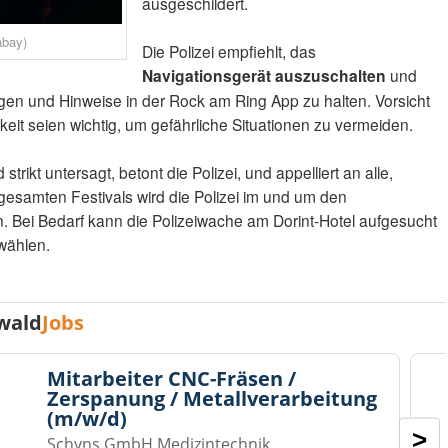
ausgeschildert.
abay)
Die Polizei empfiehlt, das
Navigationsgerät auszuschalten
und
ungen und Hinweise in der Rock am Ring App zu halten. Vorsicht
it seien wichtig, um gefährliche Situationen zu vermeiden.
rikt untersagt, betont die Polizei, und appelliert an alle,
esamten Festivals wird die Polizei im und um den
n. Bei Bedarf kann die Polizeiwache am Dorint-Hotel aufgesucht
 wählen.
wald
Jobs
Mitarbeiter CNC-Fräsen /
Zerspanung / Metallverarbeitung
(m/w/d)
>
Schyns GmbH Medizintechnik