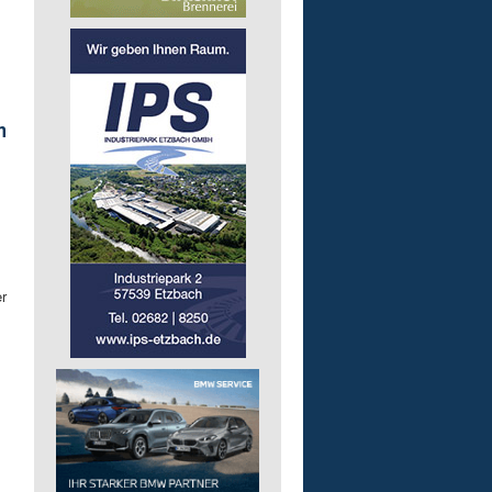
.
m
r