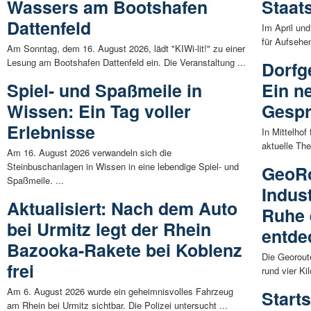
Wassers am Bootshafen
Staats
Dattenfeld
Im April un
für Aufsehen
Am Sonntag, dem 16. August 2026, lädt "KIWi-lit!" zu einer
Lesung am Bootshafen Dattenfeld ein. Die Veranstaltung ...
Dorfg
Spiel- und Spaßmeile in
Ein n
Wissen: Ein Tag voller
Gesp
Erlebnisse
In Mittelhof
aktuelle The
Am 16. August 2026 verwandeln sich die
Steinbuschanlagen in Wissen in eine lebendige Spiel- und
GeoRo
Spaßmeile. ...
Indus
Aktualisiert: Nach dem Auto
Ruhe 
bei Urmitz legt der Rhein
entde
Bazooka-Rakete bei Koblenz
Die Georout
frei
rund vier Ki
Am 6. August 2026 wurde ein geheimnisvolles Fahrzeug
Start
am Rhein bei Urmitz sichtbar. Die Polizei untersucht ...