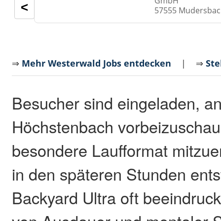
GmbH
<
57555 Mudersba
⇒
Mehr Westerwald Jobs entdecken
| ⇒
Ste
Besucher sind eingeladen, an 
Höchstenbach vorbeizuschau
besondere Laufformat mitzuer
in den späteren Stunden ent
Backyard Ultra oft beeindru
von Ausdauer und mentaler S