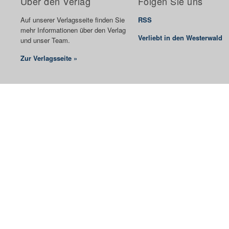
Über den Verlag
Folgen Sie uns
Auf unserer Verlagsseite finden Sie
RSS
mehr Informationen über den Verlag
Verliebt in den Westerwald
und unser Team.
Zur Verlagsseite »