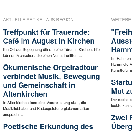
AKTUELLE ARTIKEL AUS REGION
WEITERE
Treffpunkt für Trauernde:
"Freih
Café im August in Kirchen
Ausst
Ham
Ein Ort der Begegnung öffnet seine Türen in Kirchen. Hier
können Menschen, die einen Verlust erlitten ...
Im Rahmen d
Hamm die Au
Ökumenische Orgelradtour
Kunstforums
verbindet Musik, Bewegung
Start
und Gemeinschaft in
Mut z
Altenkirchen
Der sechst
In Altenkirchen fand eine Veranstaltung statt, die
lockte zahlr
Musikliebhaber und Radbegeisterte gleichermaßen
ansprach. ...
Zwei 
Poetische Erkundung des
Überg