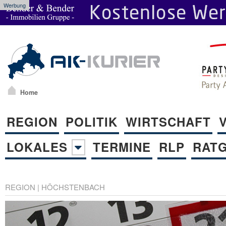
Werbung
Home
REGION
POLITIK
WIRTSCHAFT
LOKALES
TERMINE
RLP
RAT
REGION
|
HÖCHSTENBACH