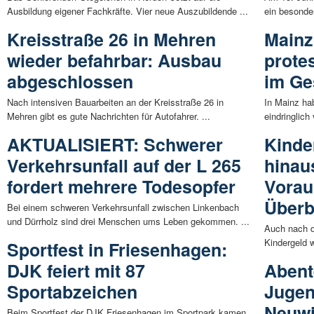
Ausbildung eigener Fachkräfte. Vier neue Auszubildende ...
ein besonde
Kreisstraße 26 in Mehren
Mainz
wieder befahrbar: Ausbau
prote
abgeschlossen
im Ge
Nach intensiven Bauarbeiten an der Kreisstraße 26 in
In Mainz ha
Mehren gibt es gute Nachrichten für Autofahrer. ...
eindringlich
AKTUALISIERT: Schwerer
Kinde
Verkehrsunfall auf der L 265
hinau
fordert mehrere Todesopfer
Vorau
Überb
Bei einem schweren Verkehrsunfall zwischen Linkenbach
und Dürrholz sind drei Menschen ums Leben gekommen. ...
Auch nach d
Kindergeld w
Sportfest in Friesenhagen:
DJK feiert mit 87
Abent
Sportabzeichen
Jugen
Neuwi
Beim Sportfest der DJK Friesenhagen im Sportpark kamen