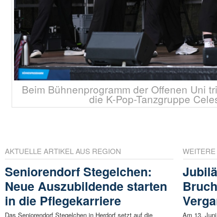
Beim Bühnenprogramm der Offenen Uni tri
die K-Pop-Tanzgruppe Celest
AKTUELLE ARTIKEL AUS REGION
WEITERE
Seniorendorf Stegelchen:
Jubil
Neue Auszubildende starten
Bruch
in die Pflegekarriere
Verga
Das Seniorendorf Stegelchen in Herdorf setzt auf die
Am 13. Juni