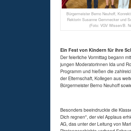
Bürgermeister Berno Neuhoff, Konrekt
Rektorin Susanne Gemmecker und Sch
(Foto: VGV Wissen/B. Ne
Ein Fest von Kindern für ihre Sch
Der feierliche Vormittag begann m
jungen Moderatorinnen Ida und Ro
Programm und hießen die zahlreic
der Elternschaft, Kollegen aus we
Bürgermeister Berno Neuhoff sowi
Besonders beeindruckte die Klasse
Dich regnen", der viel Applaus erh
AG, das unter der Leitung von Mar
Piratengeschichte verband Schausp