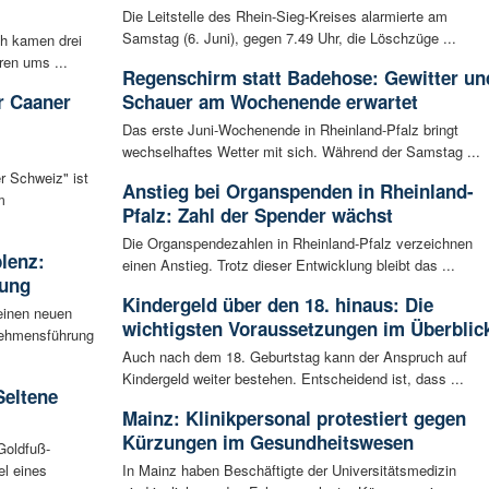
Die Leitstelle des Rhein-Sieg-Kreises alarmierte am
Samstag (6. Juni), gegen 7.49 Uhr, die Löschzüge ...
ch kamen drei
ren ums ...
Regenschirm statt Badehose: Gewitter un
r Caaner
Schauer am Wochenende erwartet
Das erste Juni-Wochenende in Rheinland-Pfalz bringt
wechselhaftes Wetter mit sich. Während der Samstag ...
r Schweiz" ist
Anstieg bei Organspenden in Rheinland-
m
Pfalz: Zahl der Spender wächst
Die Organspendezahlen in Rheinland-Pfalz verzeichnen
blenz:
einen Anstieg. Trotz dieser Entwicklung bleibt das ...
rung
Kindergeld über den 18. hinaus: Die
einen neuen
wichtigsten Voraussetzungen im Überblic
rnehmensführung
Auch nach dem 18. Geburtstag kann der Anspruch auf
Kindergeld weiter bestehen. Entscheidend ist, dass ...
Seltene
Mainz: Klinikpersonal protestiert gegen
Kürzungen im Gesundheitswesen
Goldfuß-
l eines
In Mainz haben Beschäftigte der Universitätsmedizin