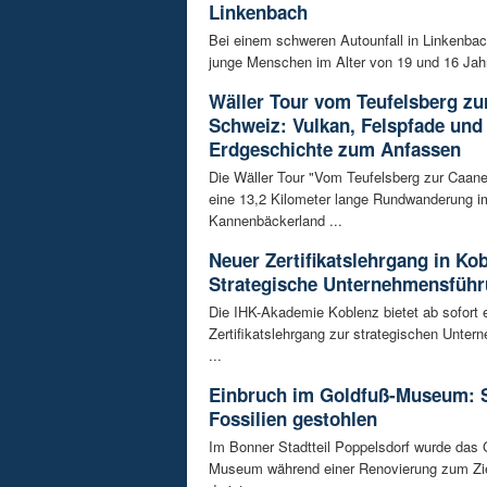
Linkenbach
Bei einem schweren Autounfall in Linkenba
junge Menschen im Alter von 19 und 16 Jah
Wäller Tour vom Teufelsberg zu
Schweiz: Vulkan, Felspfade und
Erdgeschichte zum Anfassen
Die Wäller Tour "Vom Teufelsberg zur Caane
eine 13,2 Kilometer lange Rundwanderung i
Kannenbäckerland ...
Neuer Zertifikatslehrgang in Ko
Strategische Unternehmensfüh
Die IHK-Akademie Koblenz bietet ab sofort 
Zertifikatslehrgang zur strategischen Unte
...
Einbruch im Goldfuß-Museum: 
Fossilien gestohlen
Im Bonner Stadtteil Poppelsdorf wurde das 
Museum während einer Renovierung zum Zie