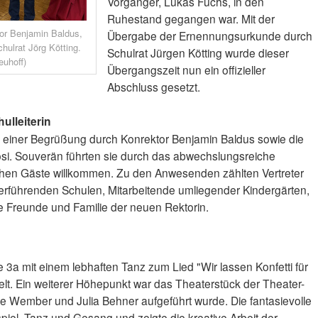
Vorgänger, Lukas Fuchs, in den
Ruhestand gegangen war. Mit der
or Benjamin Baldus,
Übergabe der Ernennungsurkunde durch
ulrat Jörg Kötting.
Schulrat Jürgen Kötting wurde dieser
uhoff)
Übergangszeit nun ein offizieller
Abschluss gesetzt.
ulleiterin
it einer Begrüßung durch Konrektor Benjamin Baldus sowie die
si. Souverän führten sie durch das abwechslungsreiche
hen Gäste willkommen. Zu den Anwesenden zählten Vertreter
iterführenden Schulen, Mitarbeitende umliegender Kindergärten,
e Freunde und Familie der neuen Rektorin.
 3a mit einem lebhaften Tanz zum Lied "Wir lassen Konfetti für
ielt. Ein weiterer Höhepunkt war das Theaterstück der Theater-
ie Wember und Julia Behner aufgeführt wurde. Die fantasievolle
iel, Tanz und Gesang und zeigte die kreative Arbeit der