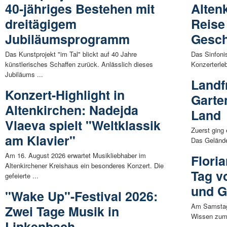
40-jähriges Bestehen mit
Alten
dreitägigem
Reise
Jubiläumsprogramm
Gesch
Das Kunstprojekt "im Tal" blickt auf 40 Jahre
Das Sinfoni
künstlerisches Schaffen zurück. Anlässlich dieses
Konzerterleb
Jubiläums ...
Landf
Konzert-Highlight in
Garte
Altenkirchen: Nadejda
Land
Vlaeva spielt "Weltklassik
Zuerst ging
am Klavier"
Das Gelände 
Am 16. August 2026 erwartet Musikliebhaber im
Flori
Altenkirchener Kreishaus ein besonderes Konzert. Die
Tag v
gefeierte ...
und G
"Wake Up"-Festival 2026:
Am Samstag,
Zwei Tage Musik in
Wissen zum 
Linkenbach