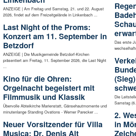
Regen
ANZEIGE | Am Freitag und Samstag, 21. und 22. August
Badeh
2026, findet auf dem Freizeitgelände in Linkenbach ...
Scha
Last Night of the Proms:
erwar
Konzert am 11. September in
Das erste J
Betzdorf
wechselhaft
ANZEIGE | Die Musikgemeinde Betzdorf-Kirchen
Verke
präsentiert am Freitag, 11. September 2026, die Last Night
...
Bunde
Kino für die Ohren:
(Sieg
Orgelnacht begeistert mit
schwe
Filmmusik und Klassik
Die Leitstel
Samstag (6.
Übervolle Abteikirche Marienstatt, Gänsehautmomente und
minutenlange Standing Ovations - Werner Parecker ...
2. We
Neuer Vorsitzender für Villa
in Mö
Musica: Dr. Denis Alt
Zeich