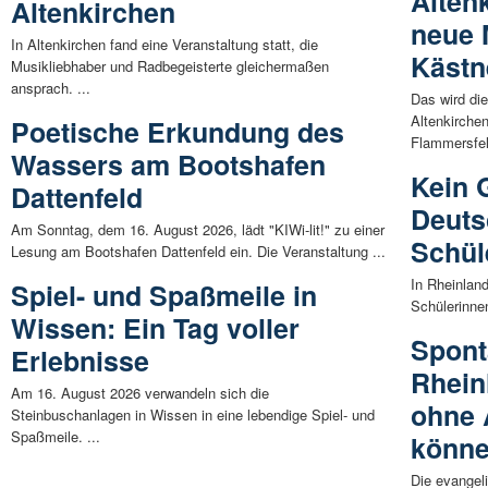
Alten
Altenkirchen
neue 
In Altenkirchen fand eine Veranstaltung statt, die
Kästn
Musikliebhaber und Radbegeisterte gleichermaßen
ansprach. ...
Das wird die
Altenkirche
Poetische Erkundung des
Flammersfel
Wassers am Bootshafen
Kein G
Dattenfeld
Deuts
Am Sonntag, dem 16. August 2026, lädt "KIWi-lit!" zu einer
Schül
Lesung am Bootshafen Dattenfeld ein. Die Veranstaltung ...
In Rheinland
Spiel- und Spaßmeile in
Schülerinne
Wissen: Ein Tag voller
Spont
Erlebnisse
Rhein
Am 16. August 2026 verwandeln sich die
ohne 
Steinbuschanlagen in Wissen in eine lebendige Spiel- und
Spaßmeile. ...
könn
Die evangel