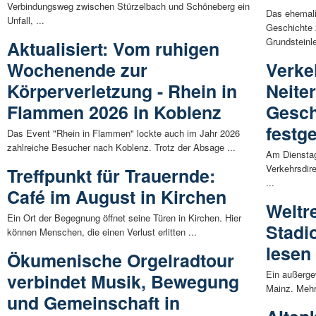
Verbindungsweg zwischen Stürzelbach und Schöneberg ein
Das ehemali
Unfall, ...
Geschichte 
Grundsteinle
Aktualisiert: Vom ruhigen
Wochenende zur
Verke
Körperverletzung - Rhein in
Neite
Flammen 2026 in Koblenz
Gesch
festge
Das Event "Rhein in Flammen" lockte auch im Jahr 2026
zahlreiche Besucher nach Koblenz. Trotz der Absage ...
Am Dienstagv
Verkehrsdir
Treffpunkt für Trauernde:
...
Café im August in Kirchen
Weltr
Ein Ort der Begegnung öffnet seine Türen in Kirchen. Hier
Stadi
können Menschen, die einen Verlust erlitten ...
lesen
Ökumenische Orgelradtour
Ein außerge
verbindet Musik, Bewegung
Mainz. Mehr
und Gemeinschaft in