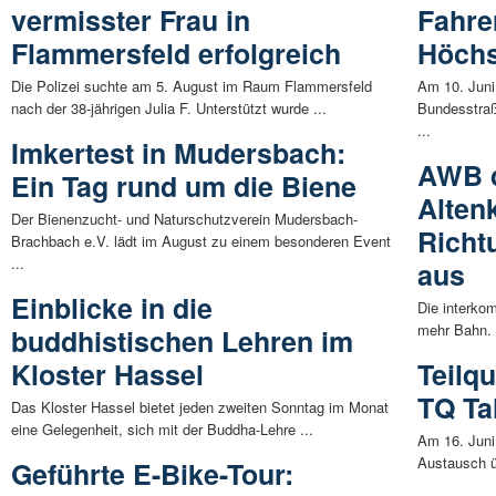
vermisster Frau in
Fahrer
Flammersfeld erfolgreich
Höch
Die Polizei suchte am 5. August im Raum Flammersfeld
Am 10. Juni
nach der 38-jährigen Julia F. Unterstützt wurde ...
Bundesstraß
...
Imkertest in Mudersbach:
AWB d
Ein Tag rund um die Biene
Alten
Der Bienenzucht- und Naturschutzverein Mudersbach-
Richt
Brachbach e.V. lädt im August zu einem besonderen Event
...
aus
Einblicke in die
Die interko
mehr Bahn. A
buddhistischen Lehren im
Kloster Hassel
Teilqu
TQ Ta
Das Kloster Hassel bietet jeden zweiten Sonntag im Monat
eine Gelegenheit, sich mit der Buddha-Lehre ...
Am 16. Juni
Austausch üb
Geführte E-Bike-Tour: