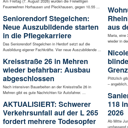
Am Freitag (7. August 2026) wurden die Freiwilligen
Feuerwehren Horhausen und Pleckhausen, gegen 10.55 ...
Wohnu
Seniorendorf Stegelchen:
Rhein
Neue Auszubildende starten
aus d
in die Pflegekarriere
Maria, eine 
wieder in d
Das Seniorendorf Stegelchen in Herdorf setzt auf die
Ausbildung eigener Fachkräfte. Vier neue Auszubildende ...
Nicole
Kreisstraße 26 in Mehren
blind
wieder befahrbar: Ausbau
Gren
abgeschlossen
Plötzlich gi
– angeblich,
Nach intensiven Bauarbeiten an der Kreisstraße 26 in
Mehren gibt es gute Nachrichten für Autofahrer. ...
Sanie
AKTUALISIERT: Schwerer
118 i
Verkehrsunfall auf der L 265
2026
fordert mehrere Todesopfer
Ab Mitte Ju
umfassend sa