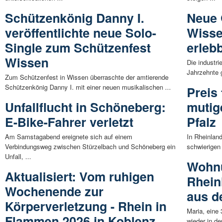
Schützenkönig Danny I.
Neue 
veröffentlichte neue Solo-
Wisse
Single zum Schützenfest
erleb
Wissen
Die industri
Jahrzehnte 
Zum Schützenfest in Wissen überraschte der amtierende
Schützenkönig Danny I. mit einer neuen musikalischen ...
Preis 
Unfallflucht in Schöneberg:
mutig
E-Bike-Fahrer verletzt
Pfalz
Am Samstagabend ereignete sich auf einem
In Rheinlan
Verbindungsweg zwischen Stürzelbach und Schöneberg ein
schwierigen
Unfall, ...
Wohnu
Aktualisiert: Vom ruhigen
Rhein
Wochenende zur
aus d
Körperverletzung - Rhein in
Maria, eine 
Flammen 2026 in Koblenz
wieder in d