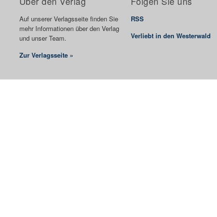
Über den Verlag
Folgen Sie uns
Auf unserer Verlagsseite finden Sie
RSS
mehr Informationen über den Verlag
Verliebt in den Westerwald
und unser Team.
Zur Verlagsseite »