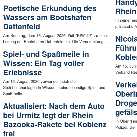
Handy
Poetische Erkundung des
Rhein
Wassers am Bootshafen
In seiner er
Dattenfeld
pfälzische M
Am Sonntag, dem 16. August 2026, lädt "KIWi-lit!" zu einer
Nicol
Lesung am Bootshafen Dattenfeld ein. Die Veranstaltung ...
Führu
Spiel- und Spaßmeile in
Koble
Wissen: Ein Tag voller
Am 15. Juni
Erlebnisse
Verband Rea
Am 16. August 2026 verwandeln sich die
Verke
Steinbuschanlagen in Wissen in eine lebendige Spiel- und
Oberi
Spaßmeile. ...
Drog
Aktualisiert: Nach dem Auto
gefäl
bei Urmitz legt der Rhein
In Oberirsen
Bazooka-Rakete bei Koblenz
Polizei. Bei
frei