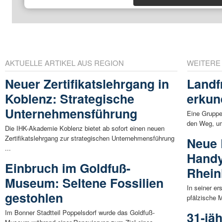
AKTUELLE ARTIKEL AUS REGION
WEITERE
Neuer Zertifikatslehrgang in
Landf
Koblenz: Strategische
erkun
Unternehmensführung
Eine Gruppe
den Weg, um
Die IHK-Akademie Koblenz bietet ab sofort einen neuen
Zertifikatslehrgang zur strategischen Unternehmensführung
Neue 
...
Handy
Einbruch im Goldfuß-
Rhein
Museum: Seltene Fossilien
In seiner er
gestohlen
pfälzische M
Im Bonner Stadtteil Poppelsdorf wurde das Goldfuß-
31-jä