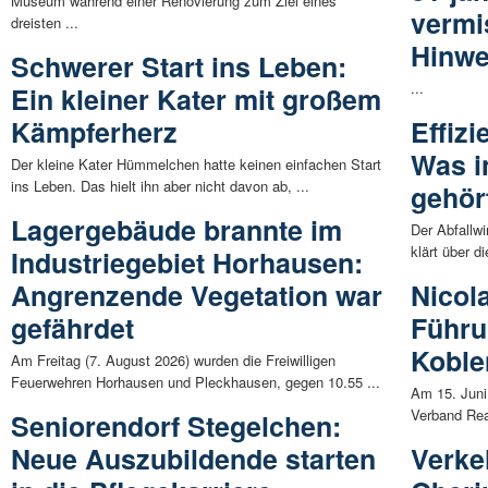
Museum während einer Renovierung zum Ziel eines
vermi
dreisten ...
Hinwe
Schwerer Start ins Leben:
...
Ein kleiner Kater mit großem
Kämpferherz
Effizi
Was i
Der kleine Kater Hümmelchen hatte keinen einfachen Start
ins Leben. Das hielt ihn aber nicht davon ab, ...
gehör
Lagergebäude brannte im
Der Abfallw
klärt über d
Industriegebiet Horhausen:
Angrenzende Vegetation war
Nicol
gefährdet
Führu
Koble
Am Freitag (7. August 2026) wurden die Freiwilligen
Feuerwehren Horhausen und Pleckhausen, gegen 10.55 ...
Am 15. Juni
Verband Rea
Seniorendorf Stegelchen:
Neue Auszubildende starten
Verke