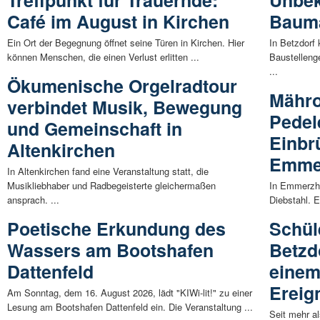
Café im August in Kirchen
Bauma
Ein Ort der Begegnung öffnet seine Türen in Kirchen. Hier
In Betzdorf
können Menschen, die einen Verlust erlitten ...
Baustelleng
...
Ökumenische Orgelradtour
Mähro
verbindet Musik, Bewegung
Pedel
und Gemeinschaft in
Einbr
Altenkirchen
Emmer
In Altenkirchen fand eine Veranstaltung statt, die
Musikliebhaber und Radbegeisterte gleichermaßen
In Emmerzha
ansprach. ...
Diebstahl. 
Poetische Erkundung des
Schül
Wassers am Bootshafen
Betzd
Dattenfeld
einem
Ereig
Am Sonntag, dem 16. August 2026, lädt "KIWi-lit!" zu einer
Lesung am Bootshafen Dattenfeld ein. Die Veranstaltung ...
Seit mehr a