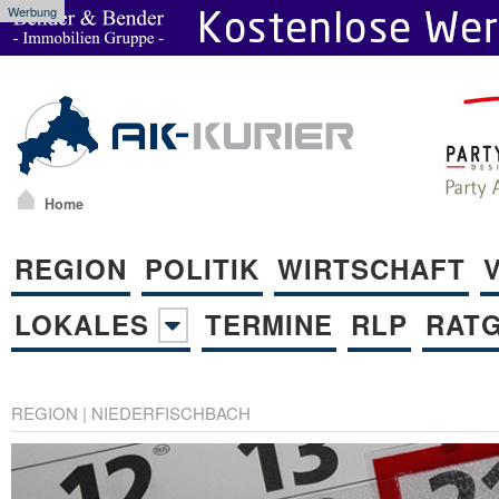
Werbung
Home
REGION
POLITIK
WIRTSCHAFT
LOKALES
TERMINE
RLP
RAT
REGION
|
NIEDERFISCHBACH