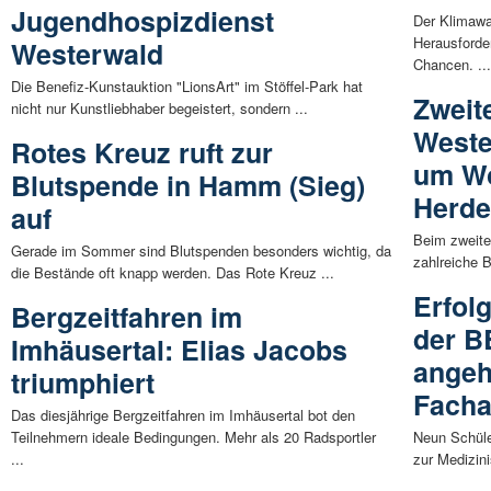
Jugendhospizdienst
Der Klimawa
Herausforde
Westerwald
Chancen. ..
Die Benefiz-Kunstauktion "LionsArt" im Stöffel-Park hat
Zweit
nicht nur Kunstliebhaber begeistert, sondern ...
Weste
Rotes Kreuz ruft zur
um Wo
Blutspende in Hamm (Sieg)
Herde
auf
Beim zweite
Gerade im Sommer sind Blutspenden besonders wichtig, da
zahlreiche 
die Bestände oft knapp werden. Das Rote Kreuz ...
Erfol
Bergzeitfahren im
der B
Imhäusertal: Elias Jacobs
angeh
triumphiert
Facha
Das diesjährige Bergzeitfahren im Imhäusertal bot den
Teilnehmern ideale Bedingungen. Mehr als 20 Radsportler
Neun Schüle
...
zur Medizini