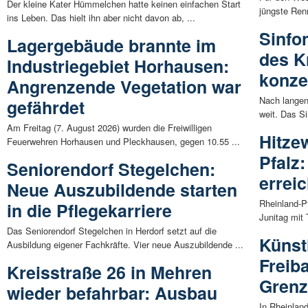
Der kleine Kater Hümmelchen hatte keinen einfachen Start
jüngste Ren
ins Leben. Das hielt ihn aber nicht davon ab, ...
Sinfo
Lagergebäude brannte im
des K
Industriegebiet Horhausen:
konzer
Angrenzende Vegetation war
Nach langen
gefährdet
weit. Das S
Am Freitag (7. August 2026) wurden die Freiwilligen
Hitze
Feuerwehren Horhausen und Pleckhausen, gegen 10.55 ...
Pfalz
Seniorendorf Stegelchen:
errei
Neue Auszubildende starten
Rheinland-P
in die Pflegekarriere
Junitag mit 
Das Seniorendorf Stegelchen in Herdorf setzt auf die
Künstl
Ausbildung eigener Fachkräfte. Vier neue Auszubildende ...
Freib
Kreisstraße 26 in Mehren
Gren
wieder befahrbar: Ausbau
In Rheinla