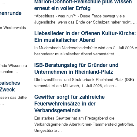
Marion-Dönhoff-Realschule plus Wissen
...
erneut ein voller Erfolg
chenrunde
"Abschluss - was nun?" - Diese Frage bewegt viele
Jugendliche, wenn das Ende der Schulzeit näher rückt. ...
er Westerwalds
Liebeslieder in der Offenen Kultur-Kirche:
Ein musikalischer Abend
In Mudersbach-Niederschelderhütte wird am 2. Juli 2026 e
besonderer musikalischer Abend veranstaltet. ...
ISB-Beratungstag für Gründer und
inde Wissen zu
Unternehmen in Rheinland-Pfalz
unalen ...
Die Investitions- und Strukturbank Rheinland-Pfalz (ISB)
päisches
veranstaltet am Mittwoch, 1. Juli 2026, einen ...
 Zweck
Gewitter sorgt für zahlreiche
ssen das dritte
Feuerwehreinsätze in der
...
Verbandsgemeinde
Ein starkes Gewitter hat am Freitagabend die
Verbandsgemeinde Altenkirchen-Flammersfeld getroffen.
Umgestürzte ...