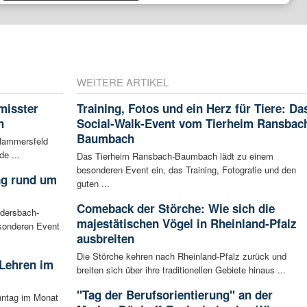
WEITERE ARTIKEL
misster
Training, Fotos und ein Herz für Tiere: Da
h
Social-Walk-Event vom Tierheim Ransbac
Baumbach
Flammersfeld
de ...
Das Tierheim Ransbach-Baumbach lädt zu einem
besonderen Event ein, das Training, Fotografie und den
ag rund um
guten ...
Comeback der Störche: Wie sich die
udersbach-
majestätischen Vögel in Rheinland-Pfalz
sonderen Event
ausbreiten
Die Störche kehren nach Rheinland-Pfalz zurück und
 Lehren im
breiten sich über ihre traditionellen Gebiete hinaus ...
"Tag der Berufsorientierung" an der
nntag im Monat