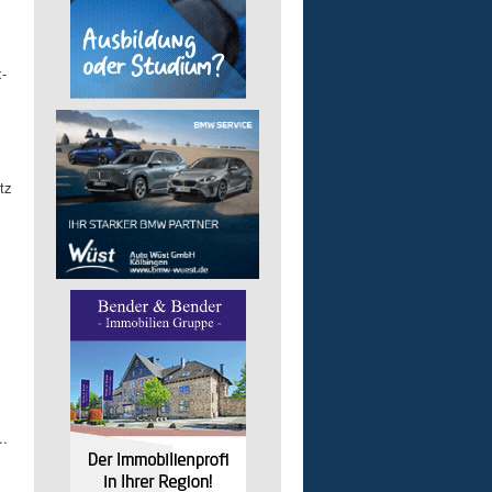
-
tz
..