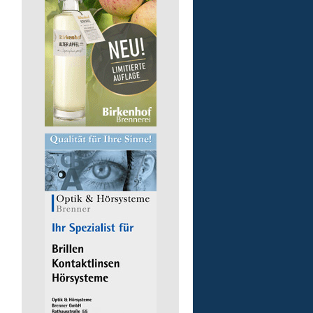
Gruppenleitung (m/w/d) 
Werkstatt
Lebenshilfe im Landkreis Altenk
GmbH
57632 Flammersfeld