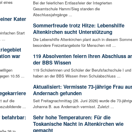
l eines
Bei der feierlichen Entlassfeier der Integrierten
Gesamtschule Hamm/Sieg standen die
Abschlussjahrgänge ...
leiner Kater
Sommerfreude trotz Hitze: Lebenshilfe
Altenkirchen sucht Unterstützung
infachen Start
 ...
Die Lebenshilfe Altenkirchen plant auch in diesem Somme
besondere Freizeitangebote für Menschen mit ...
riegebiet
tion war
119 Absolventen feiern ihren Abschluss a
der BBS Wissen
willigen
119 Schülerinnen und Schüler der Berufsfachschule I und 
egen 10.55 ...
haben an der BBS Wissen ihren Schulabschluss ...
Aktualisiert: Vermisste 73-jährige Frau au
egekarriere
Andernach gefunden
t auf die
Seit Freitagnachmittag (26. Juni 2026) wurde die 73-jährig
szubildende ...
Johanna B. aus Andernach vermisst. Zuletzt ...
 befahrbar:
Sehr hohe Temperaturen: Für die
Toskanische Nacht in Altenkirchen wie
gemacht
aße 26 in