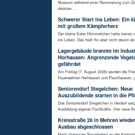
Museum während einer Renovierung zum Zie
dreisten ...
Schwerer Start ins Leben: Ein k
mit großem Kämpferherz
Der kleine Kater Hümmelchen hatte keinen e
ins Leben. Das hielt ihn aber nicht davon ab,
Lagergebäude brannte im Indust
Horhausen: Angrenzende Vegeta
gefährdet
Am Freitag (7. August 2026) wurden die Frei
Feuerwehren Horhausen und Pleckhausen, g
Seniorendorf Stegelchen: Neue
Auszubildende starten in die Pfl
Das Seniorendorf Stegelchen in Herdorf setz
Ausbildung eigener Fachkräfte. Vier neue Au
Kreisstraße 26 in Mehren wieder
Ausbau abgeschlossen
Nach intensiven Bauarbeiten an der Kreisstr