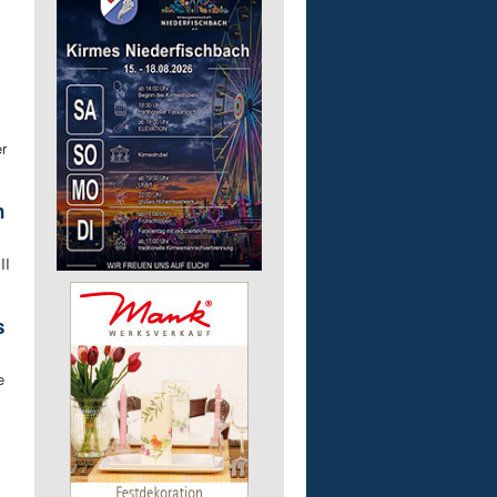
r
n
II
s
e