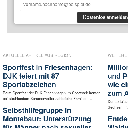
Kostenlos anmelden
AKTUELLE ARTIKEL AUS REGION
WEITERE
Sportfest in Friesenhagen:
Milli
DJK feiert mit 87
und P
Sportabzeichen
wie e
zum A
Beim Sportfest der DJK Friesenhagen im Sportpark kamen
bei strahlendem Sommerwetter zahlreiche Familien ...
Der Lottojac
Sechser mit
Selbsthilfegruppe in
Montabaur: Unterstützung
Entde
für Männer nach sexueller
Waldw