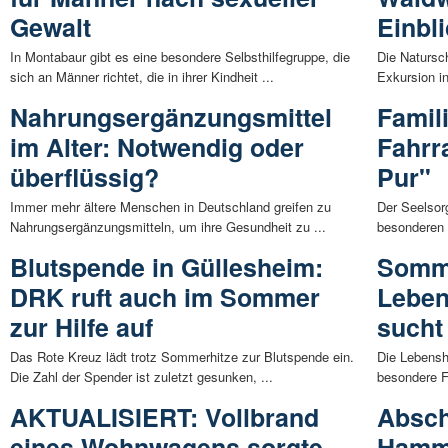
Gewalt
Einbli
In Montabaur gibt es eine besondere Selbsthilfegruppe, die
Die Natursch
sich an Männer richtet, die in ihrer Kindheit ...
Exkursion i
Nahrungsergänzungsmittel
Famil
im Alter: Notwendig oder
Fahrr
überflüssig?
Pur"
Immer mehr ältere Menschen in Deutschland greifen zu
Der Seelsor
Nahrungsergänzungsmitteln, um ihre Gesundheit zu ...
besonderen V
Blutspende in Güllesheim:
Somme
DRK ruft auch im Sommer
Leben
zur Hilfe auf
sucht
Das Rote Kreuz lädt trotz Sommerhitze zur Blutspende ein.
Die Lebensh
Die Zahl der Spender ist zuletzt gesunken, ...
besondere F
AKTUALISIERT: Vollbrand
Absch
eines Wohnwagens sorgte
Hamm/