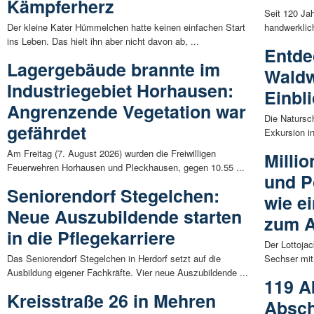
Kämpferherz
Seit 120 Jah
Der kleine Kater Hümmelchen hatte keinen einfachen Start
handwerklich
ins Leben. Das hielt ihn aber nicht davon ab, ...
Entde
Lagergebäude brannte im
Waldw
Industriegebiet Horhausen:
Einbli
Angrenzende Vegetation war
Die Natursch
gefährdet
Exkursion i
Am Freitag (7. August 2026) wurden die Freiwilligen
Milli
Feuerwehren Horhausen und Pleckhausen, gegen 10.55 ...
und P
Seniorendorf Stegelchen:
wie e
Neue Auszubildende starten
zum A
in die Pflegekarriere
Der Lottojac
Das Seniorendorf Stegelchen in Herdorf setzt auf die
Sechser mit
Ausbildung eigener Fachkräfte. Vier neue Auszubildende ...
119 A
Kreisstraße 26 in Mehren
Absch