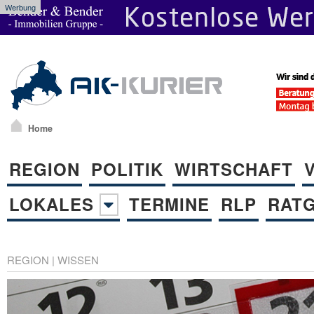
Werbung
Home
REGION
POLITIK
WIRTSCHAFT
LOKALES
TERMINE
RLP
RAT
REGION
|
WISSEN