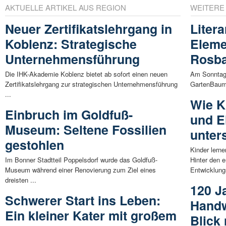
AKTUELLE ARTIKEL AUS REGION
WEITERE
Neuer Zertifikatslehrgang in
Liter
Koblenz: Strategische
Eleme
Unternehmensführung
Rosb
Die IHK-Akademie Koblenz bietet ab sofort einen neuen
Am Sonntag,
Zertifikatslehrgang zur strategischen Unternehmensführung
GartenBaums
...
Wie K
Einbruch im Goldfuß-
und E
Museum: Seltene Fossilien
unter
gestohlen
Kinder lern
Im Bonner Stadtteil Poppelsdorf wurde das Goldfuß-
Hinter den e
Museum während einer Renovierung zum Ziel eines
Entwicklung
dreisten ...
120 J
Schwerer Start ins Leben:
Handw
Ein kleiner Kater mit großem
Blick