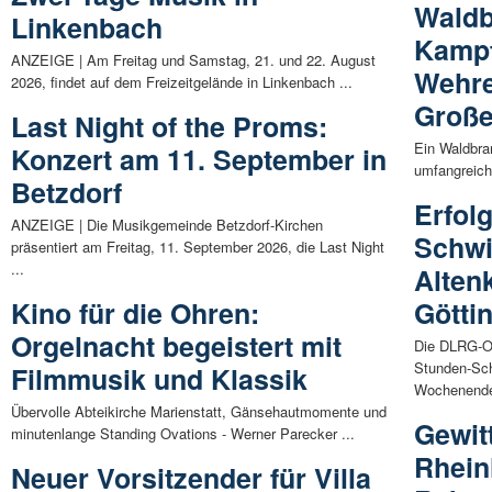
Waldb
Linkenbach
Kampf
ANZEIGE | Am Freitag und Samstag, 21. und 22. August
Wehre
2026, findet auf dem Freizeitgelände in Linkenbach ...
Große
Last Night of the Proms:
Ein Waldbra
Konzert am 11. September in
umfangreich
Betzdorf
Erfol
ANZEIGE | Die Musikgemeinde Betzdorf-Kirchen
Schw
präsentiert am Freitag, 11. September 2026, die Last Night
...
Alten
Kino für die Ohren:
Götti
Orgelnacht begeistert mit
Die DLRG-Or
Stunden-Sch
Filmmusik und Klassik
Wochenende
Übervolle Abteikirche Marienstatt, Gänsehautmomente und
Gewit
minutenlange Standing Ovations - Werner Parecker ...
Rhein
Neuer Vorsitzender für Villa