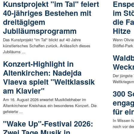
Kunstprojekt "im Tal" feiert
Enspe
40-jähriges Bestehen mit
im Stö
dreitägigem
die F
Jubiläumsprogramm
Hitze
Das Kunstprojekt "im Tal" blickt auf 40 Jahre
Wenn Olivi
künstlerisches Schaffen zurück. Anlässlich dieses
Stöffel-Park
Jubiläums ...
Waldb
Konzert-Highlight in
Weckr
Altenkirchen: Nadejda
Der jüngste
Vlaeva spielt "Weltklassik
Weltkriegsm
am Klavier"
300 S
Am 16. August 2026 erwartet Musikliebhaber im
engag
Altenkirchener Kreishaus ein besonderes Konzert. Die
für e
gefeierte ...
In Wissen h
"Wake Up"-Festival 2026:
noch vor de
Zwei Tage Musik in