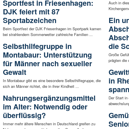
Sportfest in Friesenhagen:
Auch in die
Kirchengeme
DJK feiert mit 87
Sportabzeichen
Ein u
Absch
Beim Sportfest der DJK Friesenhagen im Sportpark kamen
bei strahlendem Sommerwetter zahlreiche Familien ...
Absch
Selbsthilfegruppe in
die S
Montabaur: Unterstützung
Große Gefüh
prägten die 
für Männer nach sexueller
Gewalt
Gewit
in Rhe
In Montabaur gibt es eine besondere Selbsthilfegruppe, die
sich an Männer richtet, die in ihrer Kindheit ...
span
Nahrungsergänzungsmittel
Der Start in
abwechslung
im Alter: Notwendig oder
überflüssig?
Gemüt
Senio
Immer mehr ältere Menschen in Deutschland greifen zu