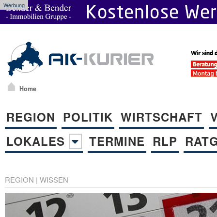
Werbung
Home
REGION
POLITIK
WIRTSCHAFT
LOKALES
TERMINE
RLP
RAT
REGION
|
WISSEN