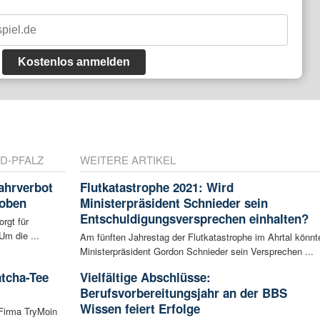
Kostenlos anmelden
D-PFALZ
WEITERE ARTIKEL
ahrverbot
Flutkatastrophe 2021: Wird
hoben
Ministerpräsident Schnieder sein
Entschuldigungsversprechen einhalten?
rgt für
Um die ...
Am fünften Jahrestag der Flutkatastrophe im Ahrtal könnt
Ministerpräsident Gordon Schnieder sein Versprechen ...
atcha-Tee
Vielfältige Abschlüsse:
Berufsvorbereitungsjahr an der BBS
Wissen feiert Erfolge
 Firma TryMoin