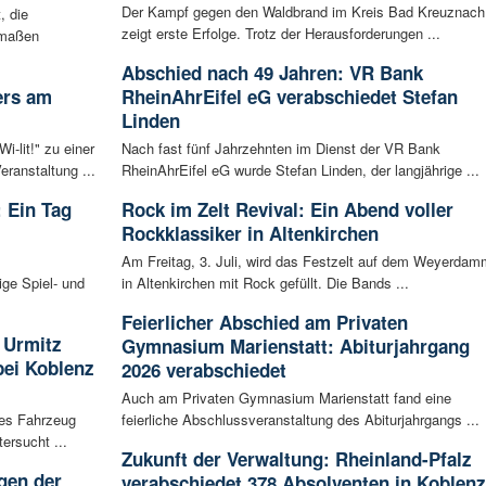
Der Kampf gegen den Waldbrand im Kreis Bad Kreuznach
, die
zeigt erste Erfolge. Trotz der Herausforderungen ...
rmaßen
Abschied nach 49 Jahren: VR Bank
ers am
RheinAhrEifel eG verabschiedet Stefan
Linden
-lit!" zu einer
Nach fast fünf Jahrzehnten im Dienst der VR Bank
ranstaltung ...
RheinAhrEifel eG wurde Stefan Linden, der langjährige ...
 Ein Tag
Rock im Zelt Revival: Ein Abend voller
Rockklassiker in Altenkirchen
Am Freitag, 3. Juli, wird das Festzelt auf dem Weyerdam
ige Spiel- und
in Altenkirchen mit Rock gefüllt. Die Bands ...
Feierlicher Abschied am Privaten
 Urmitz
Gymnasium Marienstatt: Abiturjahrgang
bei Koblenz
2026 verabschiedet
Auch am Privaten Gymnasium Marienstatt fand eine
les Fahrzeug
feierliche Abschlussveranstaltung des Abiturjahrgangs ...
ersucht ...
Zukunft der Verwaltung: Rheinland-Pfalz
gen der
verabschiedet 378 Absolventen in Koblenz