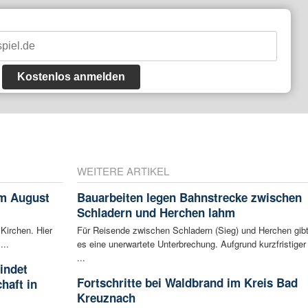
Kostenlos anmelden
WEITERE ARTIKEL
im August
Bauarbeiten legen Bahnstrecke zwischen
Schladern und Herchen lahm
 Kirchen. Hier
Für Reisende zwischen Schladern (Sieg) und Herchen gib
...
es eine unerwartete Unterbrechung. Aufgrund kurzfristiger
...
indet
Fortschritte bei Waldbrand im Kreis Bad
haft in
Kreuznach