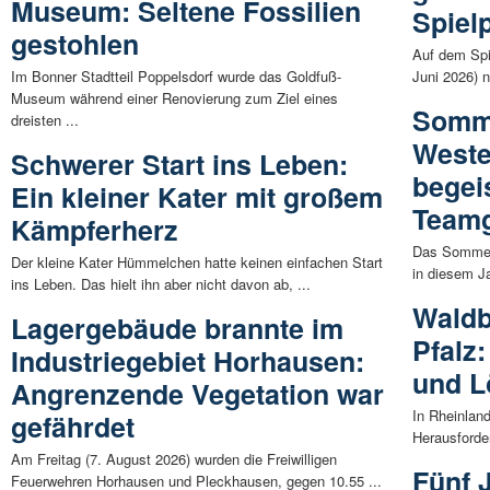
Museum: Seltene Fossilien
Spiel
gestohlen
Auf dem Spi
Im Bonner Stadtteil Poppelsdorf wurde das Goldfuß-
Juni 2026) n
Museum während einer Renovierung zum Ziel eines
Somm
dreisten ...
West
Schwerer Start ins Leben:
begei
Ein kleiner Kater mit großem
Teamg
Kämpferherz
Das Sommer
Der kleine Kater Hümmelchen hatte keinen einfachen Start
in diesem J
ins Leben. Das hielt ihn aber nicht davon ab, ...
Waldb
Lagergebäude brannte im
Pfalz
Industriegebiet Horhausen:
und L
Angrenzende Vegetation war
In Rheinlan
gefährdet
Herausforde
Am Freitag (7. August 2026) wurden die Freiwilligen
Fünf 
Feuerwehren Horhausen und Pleckhausen, gegen 10.55 ...