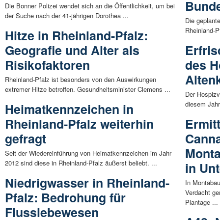
Bunde
Die Bonner Polizei wendet sich an die Öffentlichkeit, um bei
der Suche nach der 41-jährigen Dorothea ...
Die geplant
Rheinland-Pf
Hitze in Rheinland-Pfalz:
Geografie und Alter als
Erfri
Risikofaktoren
des H
Alten
Rheinland-Pfalz ist besonders von den Auswirkungen
extremer Hitze betroffen. Gesundheitsminister Clemens ...
Der Hospizve
diesem Jahr
Heimatkennzeichen in
Rheinland-Pfalz weiterhin
Ermit
gefragt
Canna
Monta
Seit der Wiedereinführung von Heimatkennzeichen im Jahr
2012 sind diese in Rheinland-Pfalz äußerst beliebt. ...
in Un
Niedrigwasser in Rheinland-
In Montabau
Verdacht ger
Pfalz: Bedrohung für
Plantage ...
Flusslebewesen