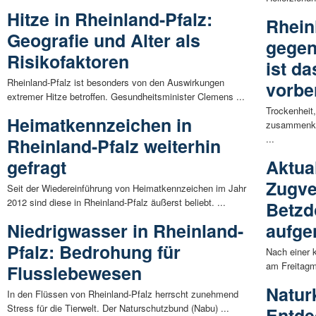
Hitze in Rheinland-Pfalz:
Rhein
Geografie und Alter als
gegen
Risikofaktoren
ist d
Rheinland-Pfalz ist besonders von den Auswirkungen
vorbe
extremer Hitze betroffen. Gesundheitsminister Clemens ...
Trockenheit
Heimatkennzeichen in
zusammenko
...
Rheinland-Pfalz weiterhin
gefragt
Aktual
Zugve
Seit der Wiedereinführung von Heimatkennzeichen im Jahr
2012 sind diese in Rheinland-Pfalz äußerst beliebt. ...
Betzd
Niedrigwasser in Rheinland-
aufg
Pfalz: Bedrohung für
Nach einer 
am Freitagmo
Flusslebewesen
Natur
In den Flüssen von Rheinland-Pfalz herrscht zunehmend
Stress für die Tierwelt. Der Naturschutzbund (Nabu) ...
Entde