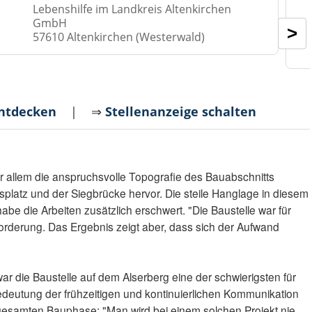
Lebenshilfe im Landkreis Altenkirchen
GmbH
>
57610 Altenkirchen (Westerwald)
entdecken
| ⇒
Stellenanzeige schalten
 allem die anspruchsvolle Topografie des Bauabschnitts
latz und der Siegbrücke hervor. Die steile Hanglage in diesem
be die Arbeiten zusätzlich erschwert. "Die Baustelle war für
forderung. Das Ergebnis zeigt aber, dass sich der Aufwand
r die Baustelle auf dem Alserberg eine der schwierigsten für
Bedeutung der frühzeitigen und kontinuierlichen Kommunikation
gesamten Bauphase: "Man wird bei einem solchen Projekt nie