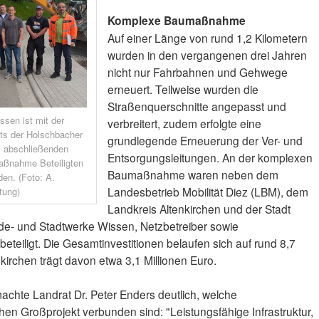
Komplexe Baumaßnahme
Auf einer Länge von rund 1,2 Kilometern
wurden in den vergangenen drei Jahren
nicht nur Fahrbahnen und Gehwege
erneuert. Teilweise wurden die
Straßenquerschnitte angepasst und
ssen ist mit der
verbreitert, zudem erfolgte eine
tts der Holschbacher
grundlegende Erneuerung der Ver- und
m abschließenden
Entsorgungsleitungen. An der komplexen
Maßnahme Beteiligten
Baumaßnahme waren neben dem
den. (Foto: A.
Landesbetrieb Mobilität Diez (LBM), dem
tung)
Landkreis Altenkirchen und der Stadt
e- und Stadtwerke Wissen, Netzbetreiber sowie
eiligt. Die Gesamtinvestitionen belaufen sich auf rund 8,7
nkirchen trägt davon etwa 3,1 Millionen Euro.
chte Landrat Dr. Peter Enders deutlich, welche
en Großprojekt verbunden sind: "Leistungsfähige Infrastruktur,