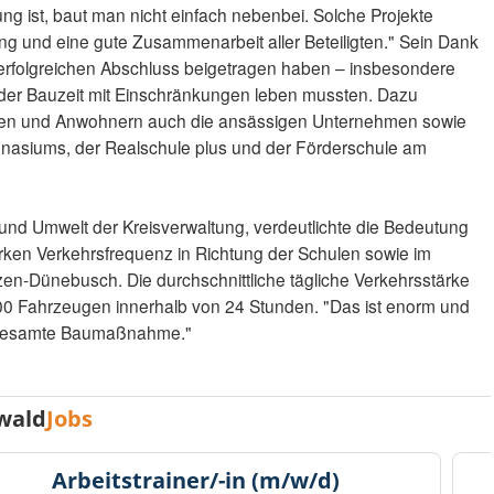
ung ist, baut man nicht einfach nebenbei. Solche Projekte
ng und eine gute Zusammenarbeit aller Beteiligten." Sein Dank
m erfolgreichen Abschluss beigetragen haben – insbesondere
der Bauzeit mit Einschränkungen leben mussten. Dazu
en und Anwohnern auch die ansässigen Unternehmen sowie
nasiums, der Realschule plus und der Förderschule am
 und Umwelt der Kreisverwaltung, verdeutlichte die Bedeutung
ken Verkehrsfrequenz in Richtung der Schulen sowie im
zen-Dünebusch. Die durchschnittliche tägliche Verkehrsstärke
.100 Fahrzeugen innerhalb von 24 Stunden. "Das ist enorm und
ie gesamte Baumaßnahme."
wald
Jobs
Arbeitstrainer/-in (m/w/d)