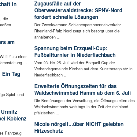
Zugausfälle auf der
haft in
Oberwesterwaldstrecke: SPNV-Nord
fordert schnelle Lösungen
, die
rmaßen
Der Zweckverband Schienenpersonennahverkehr
Rheinland-Pfalz Nord zeigt sich besorgt über die
anhaltenden ...
ers am
Spannung beim Erzquell-Cup:
Fußballturnier in Niederfischbach
-lit!" zu einer
ranstaltung ...
Vom 23. bis 25. Juli wird der Erzquell-Cup der
Verbandsgemeinde Kirchen auf dem Kunstrasenplatz in
 Ein Tag
Niederfischbach ...
Erweiterte Öffnungszeiten für das
Waldschwimmbad Hamm ab dem 6. Juli
ige Spiel- und
Die Bemühungen der Verwaltung, die Öffnungszeiten des
Waldschwimmbads werktags in der Zeit der rheinland-
 Urmitz
pfälzischen ...
bei Koblenz
Nicole nörgelt...über NICHT gelebten
Hitzeschutz
les Fahrzeug