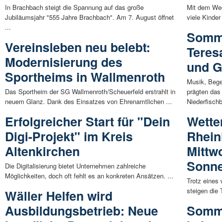
In Brachbach steigt die Spannung auf das große
Mit dem Wec
Jubiläumsjahr "555 Jahre Brachbach". Am 7. August öffnet
viele Kinde
...
Somme
Vereinsleben neu belebt:
Teres
Modernisierung des
und G
Sportheims in Wallmenroth
Musik, Beg
Das Sportheim der SG Wallmenroth/Scheuerfeld erstrahlt in
prägten das
neuem Glanz. Dank des Einsatzes von Ehrenamtlichen ...
Niederfischb
Erfolgreicher Start für "Dein
Wette
Digi-Projekt" im Kreis
Rhein
Altenkirchen
Mittw
Sonne
Die Digitalisierung bietet Unternehmen zahlreiche
Möglichkeiten, doch oft fehlt es an konkreten Ansätzen. ...
Trotz eines
steigen die
Wäller Helfen wird
Ausbildungsbetrieb: Neue
Somme