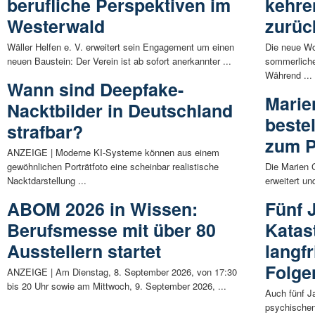
berufliche Perspektiven im
kehre
Westerwald
zurüc
Wäller Helfen e. V. erweitert sein Engagement um einen
Die neue Wo
neuen Baustein: Der Verein ist ab sofort anerkannter ...
sommerliche
Während ...
Wann sind Deepfake-
Marie
Nacktbilder in Deutschland
beste
strafbar?
zum P
ANZEIGE | Moderne KI-Systeme können aus einem
gewöhnlichen Porträtfoto eine scheinbar realistische
Die Marien 
Nacktdarstellung ...
erweitert un
ABOM 2026 in Wissen:
Fünf 
Berufsmesse mit über 80
Katas
Ausstellern startet
langf
Folge
ANZEIGE | Am Dienstag, 8. September 2026, von 17:30
bis 20 Uhr sowie am Mittwoch, 9. September 2026, ...
Auch fünf Ja
psychischen