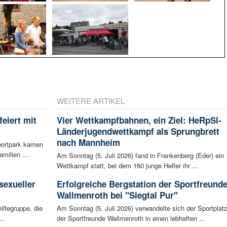
WEITERE ARTIKEL
eiert mit
Vier Wettkampfbahnen, ein Ziel: HeRpSl-
Länderjugendwettkampf als Sprungbrett
nach Mannheim
portpark kamen
milien ...
Am Sonntag (5. Juli 2026) fand in Frankenberg (Eder) ein
Wettkampf statt, bei dem 160 junge Helfer ihr ...
:
sexueller
Erfolgreiche Bergstation der Sportfreund
Wallmenroth bei "Siegtal Pur"
ilfegruppe, die
Am Sonntag (5. Juli 2026) verwandelte sich der Sportplat
..
der Sportfreunde Wallmenroth in einen lebhaften ...