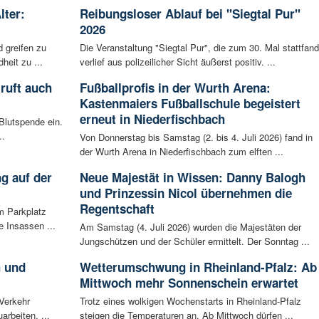
lter:
Reibungsloser Ablauf bei "Siegtal Pur"
2026
 greifen zu
Die Veranstaltung "Siegtal Pur", die zum 30. Mal stattfand
eit zu ...
verlief aus polizeilicher Sicht äußerst positiv. ...
ruft auch
Fußballprofis in der Wurth Arena:
Kastenmaiers Fußballschule begeistert
erneut in Niederfischbach
Blutspende ein.
..
Von Donnerstag bis Samstag (2. bis 4. Juli 2026) fand in
der Wurth Arena in Niederfischbach zum elften ...
g auf der
Neue Majestät in Wissen: Danny Balogh
und Prinzessin Nicol übernehmen die
Regentschaft
m Parkplatz
 Insassen ...
Am Samstag (4. Juli 2026) wurden die Majestäten der
Jungschützen und der Schüler ermittelt. Der Sonntag ...
h und
Wetterumschwung in Rheinland-Pfalz: Ab
Mittwoch mehr Sonnenschein erwartet
 Verkehr
Trotz eines wolkigen Wochenstarts in Rheinland-Pfalz
arbeiten, ...
steigen die Temperaturen an. Ab Mittwoch dürfen ...