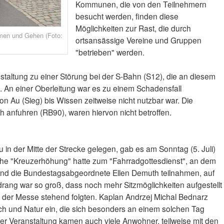
Kommunen, die von den Teilnehmern
besucht werden, finden diese
Möglichkeiten zur Rast, die durch
men und Gehen (Foto:
ortsansässige Vereine und Gruppen
"betrieben" werden.
staltung zu einer Störung bei der S-Bahn (S12), die an diesem
 An einer Oberleitung war es zu einem Schadensfall
 Au (Sieg) bis Wissen zeitweise nicht nutzbar war. Die
 anfuhren (RB90), waren hiervon nicht betroffen.
u in der Mitte der Strecke gelegen, gab es am Sonntag (5. Juli)
rche "Kreuzerhöhung" hatte zum "Fahrradgottesdienst", an dem
nd die Bundestagsabgeordnete Ellen Demuth teilnahmen, auf
drang war so groß, dass noch mehr Sitzmöglichkeiten aufgestellt
der Messe stehend folgten. Kaplan Andrzej Michal Bednarz
h und Natur ein, die sich besonders an einem solchen Tag
er Veranstaltung kamen auch viele Anwohner, teilweise mit den