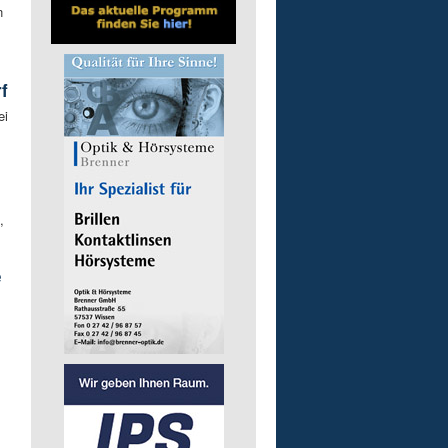
n
f
ei
,
e
z