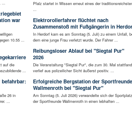
 ...
Pfalz startet in Wissen erneut eines der traditionsreichste
...
riegebiet
tion war
Elektrorollerfahrer flüchtet nach
Zusammenstoß mit Fußgängerin in Herdor
willigen
In Herdorf kam es am Sonntag (5. Juli) zu einem Unfall, b
egen 10.55 ...
dem eine junge Frau verletzt wurde. Der Fahrer ...
Reibungsloser Ablauf bei "Siegtal Pur"
egekarriere
2026
t auf die
Die Veranstaltung "Siegtal Pur", die zum 30. Mal stattfand
szubildende ...
verlief aus polizeilicher Sicht äußerst positiv. ...
 befahrbar:
Erfolgreiche Bergstation der Sportfreund
Wallmenroth bei "Siegtal Pur"
aße 26 in
Am Sonntag (5. Juli 2026) verwandelte sich der Sportplat
r. ...
der Sportfreunde Wallmenroth in einen lebhaften ...