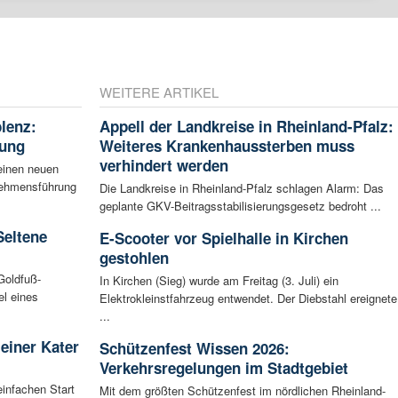
WEITERE ARTIKEL
blenz:
Appell der Landkreise in Rheinland-Pfalz:
rung
Weiteres Krankenhaussterben muss
verhindert werden
einen neuen
rnehmensführung
Die Landkreise in Rheinland-Pfalz schlagen Alarm: Das
geplante GKV-Beitragsstabilisierungsgesetz bedroht ...
Seltene
E-Scooter vor Spielhalle in Kirchen
gestohlen
Goldfuß-
In Kirchen (Sieg) wurde am Freitag (3. Juli) ein
l eines
Elektrokleinstfahrzeug entwendet. Der Diebstahl ereignete
...
leiner Kater
Schützenfest Wissen 2026:
Verkehrsregelungen im Stadtgebiet
infachen Start
Mit dem größten Schützenfest im nördlichen Rheinland-