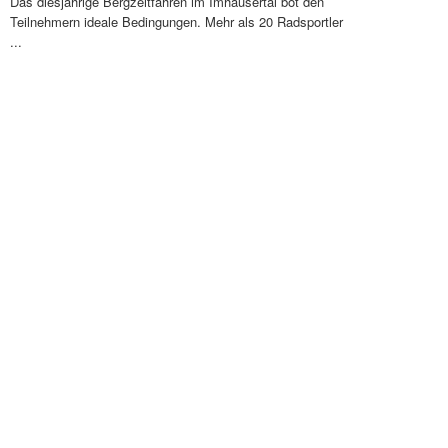
Das diesjährige Bergzeitfahren im Imhäusertal bot den
Teilnehmern ideale Bedingungen. Mehr als 20 Radsportler
...