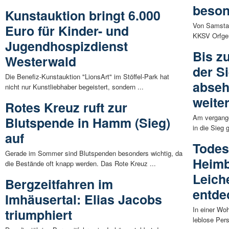
beson
Kunstauktion bringt 6.000
Von Samstag
Euro für Kinder- und
KKSV Orfgen 
Jugendhospizdienst
Bis zu
Westerwald
der S
Die Benefiz-Kunstauktion "LionsArt" im Stöffel-Park hat
abseh
nicht nur Kunstliebhaber begeistert, sondern ...
weite
Rotes Kreuz ruft zur
Am vergange
Blutspende in Hamm (Sieg)
in die Sieg 
auf
Todes
Gerade im Sommer sind Blutspenden besonders wichtig, da
Heimb
die Bestände oft knapp werden. Das Rote Kreuz ...
Leich
Bergzeitfahren im
entde
Imhäusertal: Elias Jacobs
In einer Wo
triumphiert
leblose Pers