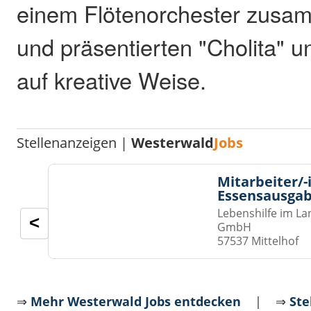
einem Flötenorchester zusa
und präsentierten "Cholita" u
auf kreative Weise.
Stellenanzeigen |
Westerwald
Jobs
Mitarbeiter/-
Essensausgab
Lebenshilfe im La
<
GmbH
57537 Mittelhof
⇒
Mehr Westerwald Jobs entdecken
| ⇒
Ste