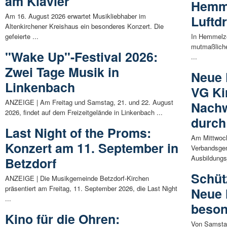
am Klavier"
Hemm
Am 16. August 2026 erwartet Musikliebhaber im
Luftd
Altenkirchener Kreishaus ein besonderes Konzert. Die
gefeierte ...
In Hemmelze
mutmaßliche
"Wake Up"-Festival 2026:
...
Zwei Tage Musik in
Neue 
Linkenbach
VG Ki
ANZEIGE | Am Freitag und Samstag, 21. und 22. August
Nachw
2026, findet auf dem Freizeitgelände in Linkenbach ...
durch
Last Night of the Proms:
Am Mittwoch
Konzert am 11. September in
Verbandsgem
Ausbildungsj
Betzdorf
Schüt
ANZEIGE | Die Musikgemeinde Betzdorf-Kirchen
präsentiert am Freitag, 11. September 2026, die Last Night
Neue 
...
beson
Kino für die Ohren:
Von Samstag