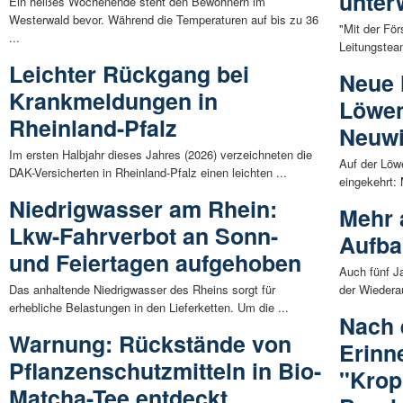
unter
Ein heißes Wochenende steht den Bewohnern im
Westerwald bevor. Während die Temperaturen auf bis zu 36
"Mit der För
...
Leitungsteam
Leichter Rückgang bei
Neue 
Krankmeldungen in
Löwen
Rheinland-Pfalz
Neuw
Im ersten Halbjahr dieses Jahres (2026) verzeichneten die
Auf der Löw
DAK-Versicherten in Rheinland-Pfalz einen leichten ...
eingekehrt:
Niedrigwasser am Rhein:
Mehr 
Lkw-Fahrverbot an Sonn-
Aufbau
und Feiertagen aufgehoben
Auch fünf Ja
Das anhaltende Niedrigwasser des Rheins sorgt für
der Wiedera
erhebliche Belastungen in den Lieferketten. Um die ...
Nach 
Warnung: Rückstände von
Erinn
Pflanzenschutzmitteln in Bio-
"Krop
Matcha-Tee entdeckt