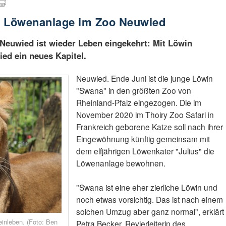
r Löwenanlage im Zoo Neuwied
Neuwied ist wieder Leben eingekehrt: Mit Löwin
ed ein neues Kapitel.
Neuwied. Ende Juni ist die junge Löwin
"Swana" in den größten Zoo von
Rheinland-Pfalz eingezogen. Die im
November 2020 im Thoiry Zoo Safari in
Frankreich geborene Katze soll nach ihrer
Eingewöhnung künftig gemeinsam mit
dem elfjährigen Löwenkater "Julius" die
Löwenanlage bewohnen.
"Swana ist eine eher zierliche Löwin und
noch etwas vorsichtig. Das ist nach einem
solchen Umzug aber ganz normal", erklärt
inleben. (Foto: Ben
Petra Becker, Revierleiterin des