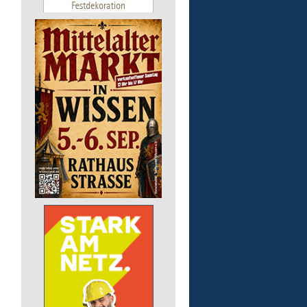
Pädagogische Fachkraft
für die Tagesförderstätt
Lebenshilfe im Landkreis Altenk
GmbH
57632 Flammersfeld