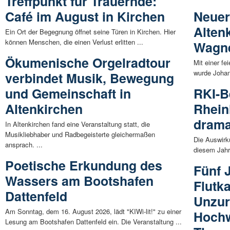
Treffpunkt für Trauernde:
Café im August in Kirchen
Neuer
Alten
Ein Ort der Begegnung öffnet seine Türen in Kirchen. Hier
können Menschen, die einen Verlust erlitten ...
Wagne
Ökumenische Orgelradtour
Mit einer f
wurde Johann
verbindet Musik, Bewegung
und Gemeinschaft in
RKI-Be
Altenkirchen
Rhein
drama
In Altenkirchen fand eine Veranstaltung statt, die
Musikliebhaber und Radbegeisterte gleichermaßen
Die Auswirk
ansprach. ...
diesem Jahr 
Poetische Erkundung des
Fünf 
Wassers am Bootshafen
Flutk
Dattenfeld
Unzur
Am Sonntag, dem 16. August 2026, lädt "KIWi-lit!" zu einer
Hochw
Lesung am Bootshafen Dattenfeld ein. Die Veranstaltung ...