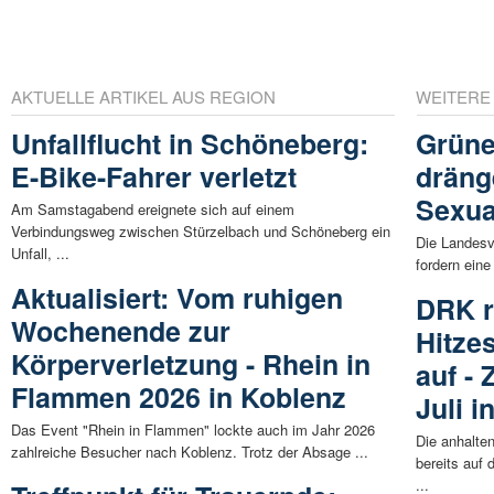
AKTUELLE ARTIKEL AUS REGION
WEITERE
Unfallflucht in Schöneberg:
Grüne
E-Bike-Fahrer verletzt
dräng
Sexua
Am Samstagabend ereignete sich auf einem
Verbindungsweg zwischen Stürzelbach und Schöneberg ein
Die Landesv
Unfall, ...
fordern eine
Aktualisiert: Vom ruhigen
DRK r
Wochenende zur
Hitze
Körperverletzung - Rhein in
auf -
Flammen 2026 in Koblenz
Juli i
Das Event "Rhein in Flammen" lockte auch im Jahr 2026
Die anhalte
zahlreiche Besucher nach Koblenz. Trotz der Absage ...
bereits auf
...