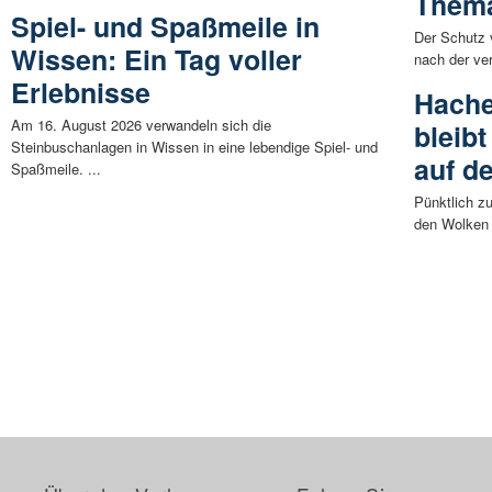
Them
Spiel- und Spaßmeile in
Der Schutz 
Wissen: Ein Tag voller
nach der ver
Erlebnisse
Hache
Am 16. August 2026 verwandeln sich die
bleib
Steinbuschanlagen in Wissen in eine lebendige Spiel- und
auf d
Spaßmeile. ...
Pünktlich z
den Wolken 