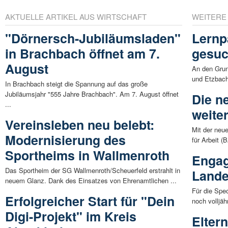
AKTUELLE ARTIKEL AUS WIRTSCHAFT
WEITERE
"Dörnersch-Jubiläumsladen"
Lernp
in Brachbach öffnet am 7.
gesuc
August
An den Gru
und Etzbach
In Brachbach steigt die Spannung auf das große
Jubiläumsjahr "555 Jahre Brachbach". Am 7. August öffnet
Die n
...
weite
Vereinsleben neu belebt:
Mit der neu
Modernisierung des
für Arbeit (B
Sportheims in Wallmenroth
Engag
Das Sportheim der SG Wallmenroth/Scheuerfeld erstrahlt in
Lande
neuem Glanz. Dank des Einsatzes von Ehrenamtlichen ...
Für die Spe
Erfolgreicher Start für "Dein
noch volljäh
Digi-Projekt" im Kreis
Eltern