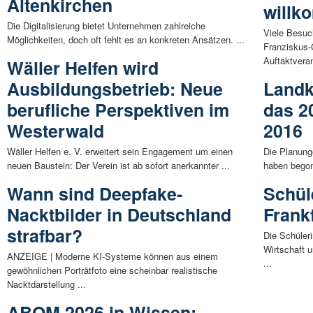
Altenkirchen
willk
Die Digitalisierung bietet Unternehmen zahlreiche
Viele Besuc
Möglichkeiten, doch oft fehlt es an konkreten Ansätzen. ...
Franziskus-
Auftaktveran
Wäller Helfen wird
Ausbildungsbetrieb: Neue
Landk
berufliche Perspektiven im
das 2
Westerwald
2016
Wäller Helfen e. V. erweitert sein Engagement um einen
Die Planung
neuen Baustein: Der Verein ist ab sofort anerkannter ...
haben begon
Wann sind Deepfake-
Schül
Nacktbilder in Deutschland
Frank
strafbar?
Die Schüler
Wirtschaft 
ANZEIGE | Moderne KI-Systeme können aus einem
...
gewöhnlichen Porträtfoto eine scheinbar realistische
Nacktdarstellung ...
ABOM 2026 in Wissen: