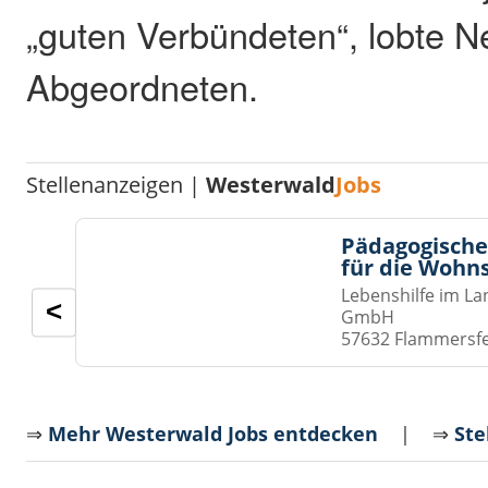
„guten Verbündeten“, lobte
Abgeordneten.
Stellenanzeigen |
Westerwald
Jobs
Pädagogische
für die Wohn
Lebenshilfe im La
<
GmbH
57632 Flammersf
⇒
Mehr Westerwald Jobs entdecken
| ⇒
Ste