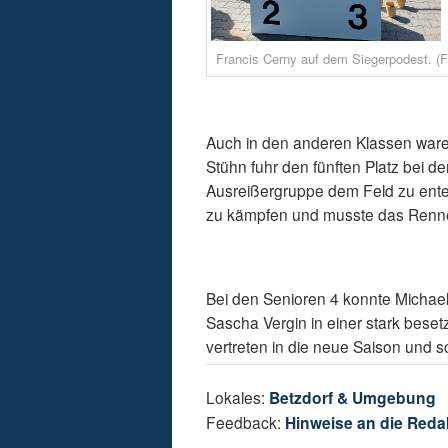
Francis Cerny auf dem Siegerpodest. (F
Auch in den anderen Klassen ware
Stühn fuhr den fünften Platz bei d
Ausreißergruppe dem Feld zu entei
zu kämpfen und musste das Renne
Bei den Senioren 4 konnte Michae
Sascha Vergin in einer stark bese
vertreten in die neue Saison und 
Lokales:
Betzdorf & Umgebung
Feedback:
Hinweise an die Reda