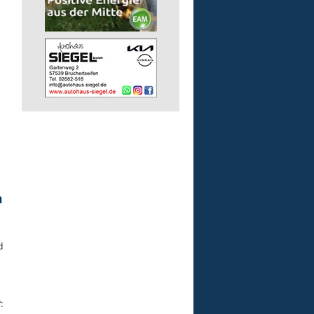
n
d
: