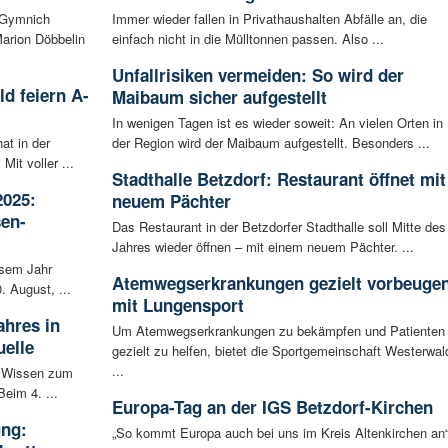
 Gymnich
Immer wieder fallen in Privathaushalten Abfälle an, die
arion Döbbelin
einfach nicht in die Mülltonnen passen. Also ...
Unfallrisiken vermeiden: So wird der
d feiern A-
Maibaum sicher aufgestellt
In wenigen Tagen ist es wieder soweit: An vielen Orten in
t in der
der Region wird der Maibaum aufgestellt. Besonders ...
Mit voller ...
Stadthalle Betzdorf: Restaurant öffnet mit
2025:
neuem Pächter
sen-
Das Restaurant in der Betzdorfer Stadthalle soll Mitte des
Jahres wieder öffnen – mit einem neuem Pächter. ...
esem Jahr
Atemwegserkrankungen gezielt vorbeuge
. August, ...
mit Lungensport
ahres in
Um Atemwegserkrankungen zu bekämpfen und Patienten
elle
gezielt zu helfen, bietet die Sportgemeinschaft Westerwal
...
S Wissen zum
eim 4. ...
Europa-Tag an der IGS Betzdorf-Kirchen
ung:
„So kommt Europa auch bei uns im Kreis Altenkirchen an“