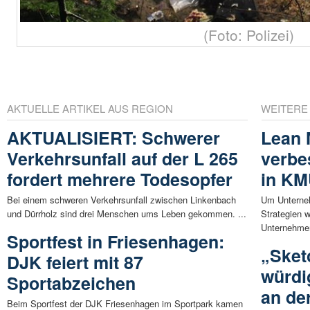
(Foto: Polizei)
AKTUELLE ARTIKEL AUS REGION
WEITERE
AKTUALISIERT: Schwerer
Lean
Verkehrsunfall auf der L 265
verbes
fordert mehrere Todesopfer
in K
Bei einem schweren Verkehrsunfall zwischen Linkenbach
Um Unterneh
und Dürrholz sind drei Menschen ums Leben gekommen. ...
Strategien 
Unternehmen
Sportfest in Friesenhagen:
„Sket
DJK feiert mit 87
würdi
Sportabzeichen
an de
Beim Sportfest der DJK Friesenhagen im Sportpark kamen