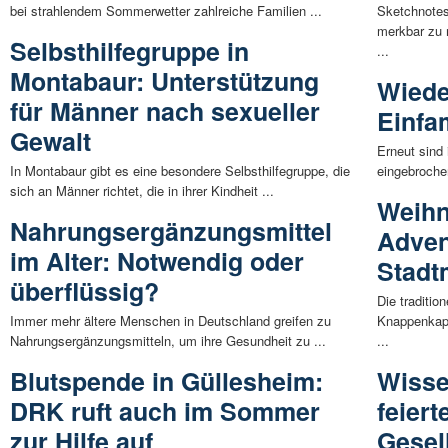
bei strahlendem Sommerwetter zahlreiche Familien ...
Sketchnotes 
merkbar zu
Selbsthilfegruppe in
...
Montabaur: Unterstützung
Wiede
für Männer nach sexueller
Einfa
Gewalt
Erneut sind
In Montabaur gibt es eine besondere Selbsthilfegruppe, die
eingebroche
sich an Männer richtet, die in ihrer Kindheit ...
Weihn
Nahrungsergänzungsmittel
Adven
im Alter: Notwendig oder
Stadt
überflüssig?
Die traditi
Immer mehr ältere Menschen in Deutschland greifen zu
Knappenkape
Nahrungsergänzungsmitteln, um ihre Gesundheit zu ...
...
Blutspende in Güllesheim:
Wisse
DRK ruft auch im Sommer
feier
zur Hilfe auf
Gesel