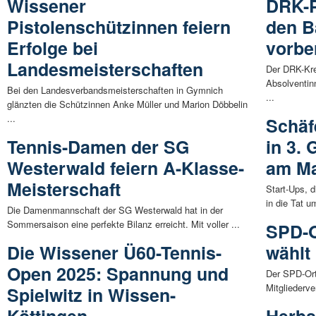
Wissener
DRK-P
Pistolenschützinnen feiern
den B
Erfolge bei
vorber
Landesmeisterschaften
Der DRK-Kre
Absolventin
Bei den Landesverbandsmeisterschaften in Gymnich
...
glänzten die Schützinnen Anke Müller und Marion Döbbelin
...
Schäf
Tennis-Damen der SG
in 3. 
Westerwald feiern A-Klasse-
am Ma
Meisterschaft
Start-Ups, 
in die Tat 
Die Damenmannschaft der SG Westerwald hat in der
Sommersaison eine perfekte Bilanz erreicht. Mit voller ...
SPD-O
Die Wissener Ü60-Tennis-
wählt
Open 2025: Spannung und
Der SPD-Ort
Mitgliederv
Spielwitz in Wissen-