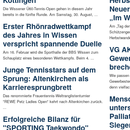
Köttingen
Herbs
Neuer
Die Wissener Ü60-Tennis-Open gehen in diesem Jahr
bereits in die fünfte Runde. Am Samstag, 30. August, ...
„Im W
Erster Rhönradwettkampf
Am „Tag der
Schützenges
des Jahres in Wissen
Herbstwande
verspricht spannende Duelle
VG AK
Am 16. Februar wird die Sporthalle der BBS Wissen zum
Gewe
Schauplatz eines besonderen Wettkampfs. Beim 4. ...
brech
Junge Tennisstars auf dem
Wie passen
Sprung: Altenkirchen als
Gewerbesteu
Karrieresprungbrett
denn vielfac
Das renommierte Frauentennis-Weltranglistenturnier
Mensc
"REWE Petz Ladies Open" kehrt nach Altenkirchen zurück.
unters
...
Palli
Erfolgreiche Bilanz für
Siege
"SPORTING Taekwondo"