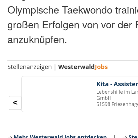
Olympische Taekwondo traini
großen Erfolgen von vor der
anzuknüpfen.
Stellenanzeigen |
Westerwald
Jobs
Kita - Assist
Lebenshilfe im La
GmbH
<
51598 Friesenhag
⇒
Mehr Westerwald Jobs entdecken
| ⇒
Ste