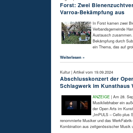
Forst: Zwei Bienenzuchtver
Varroa-Bekämpfung aus
In Forst kamen zwei Bi
Verbandsgemeinde Ham
Austausch zusammen. I
Bekämpfung durch Subl
ein Thema, das auf gro
Weiterlesen »
Kultur | Artikel vom 19.09.2024
Abschlusskonzert der Open A
Schlagwerk im Kunsthaus
ANZEIGE
| Am 28. Sep
Musikliebhaber ein au
der Open Arts im Kuns
„ImPULS – Cello plus S
renommierte Musiker und das WerkFabrik
Kombination aus zeitgenössischer Musik 