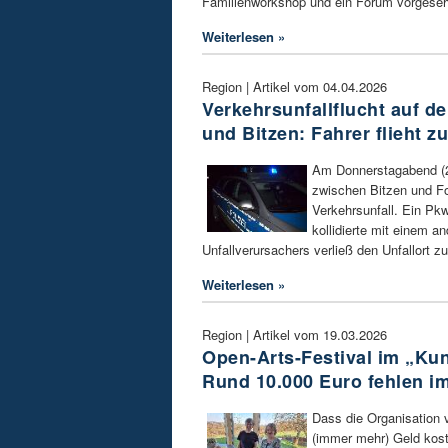
Familienworkshop und ein Forum vorgese
Weiterlesen »
Region | Artikel vom 04.04.2026
Verkehrsunfallflucht auf d
und Bitzen: Fahrer flieht z
Am Donnerstagabend (2.
zwischen Bitzen und F
Verkehrsunfall. Ein Pkw
kollidierte mit einem a
Unfallverursachers verließ den Unfallort z
Weiterlesen »
Region | Artikel vom 19.03.2026
Open-Arts-Festival im „Ku
Rund 10.000 Euro fehlen im
Dass die Organisation v
(immer mehr) Geld koste