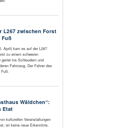
hen.
er L267 zwischen Forst
u Fuß
 April) kam es auf der L267
orst zu einem schweren
 geriet ins Schleudern und
nderen Fahrzeug. Der Fahrer des
u Fuß.
nsthaus Wäldchen“:
 Etat
on kulturellen Veranstaltungen
t, ist keine neue Erkenntnis.