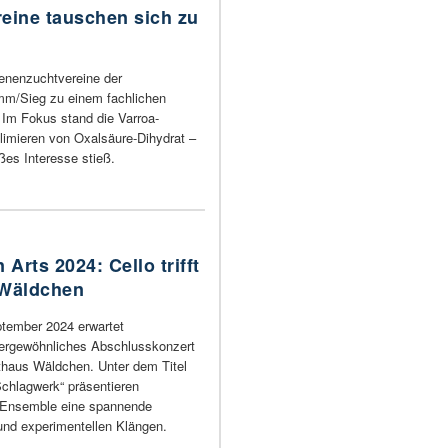
eine tauschen sich zu
enenzuchtvereine der
m/Sieg zu einem fachlichen
m Fokus stand die Varroa-
imieren von Oxalsäure-Dihydrat –
ßes Interesse stieß.
rts 2024: Cello trifft
 Wäldchen
tember 2024 erwartet
ßergewöhnliches Abschlusskonzert
thaus Wäldchen. Unter dem Titel
chlagwerk“ präsentieren
-Ensemble eine spannende
und experimentellen Klängen.