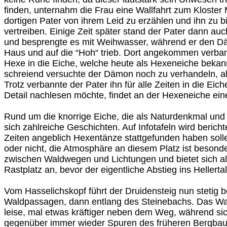
finden, unternahm die Frau eine Wallfahrt zum Kloster
dortigen Pater von ihrem Leid zu erzählen und ihn zu b
vertreiben. Einige Zeit später stand der Pater dann a
und besprengte es mit Weihwasser, während er den 
Haus und auf die “Hoh“ trieb. Dort angekommen verba
Hexe in die Eiche, welche heute als Hexeneiche bekann
schreiend versuchte der Dämon noch zu verhandeln, ab
Trotz verbannte der Pater ihn für alle Zeiten in die Eic
Detail nachlesen möchte, findet an der Hexeneiche eine 
Rund um die knorrige Eiche, die als Naturdenkmal und 
sich zahlreiche Geschichten. Auf Infotafeln wird berichte
Zeiten angeblich Hexentänze stattgefunden haben soll
oder nicht, die Atmosphäre an diesem Platz ist besonder
zwischen Waldwegen und Lichtungen und bietet sich a
Rastplatz an, bevor der eigentliche Abstieg ins Hellertal
Vom Hasselichskopf führt der Druidensteig nun stetig 
Waldpassagen, dann entlang des Steinebachs. Das Was
leise, mal etwas kräftiger neben dem Weg, während s
gegenüber immer wieder Spuren des früheren Bergbaus