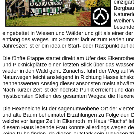
einzigar
Bergbau,
Naturerl
Weiher w
besonder
eingebettet in Wiesen und Wälder und gilt als einer de
entlang des Weges. Im Sommer lädt er zum Baden und 
Jahreszeit ist er ein idealer Start- oder Rastpunkt auf 
Die fünfte Etappe startet direkt am Ufer des Elkenroth
und Picknickplätze einen letzten Blick über das Wasser
wieder in den Wald geht. Zunächst führt der Weg auf 
Naturwegen leicht ansteigend in Richtung Hasselichsko
nennenswerten Anstieg dieser ansonsten meist abwärt
Nach kurzer Zeit ist der höchste Punkt erreicht und dam
mystischsten Stellen des gesamten Weges: die Hexene
Die Hexeneiche ist der sagenumwobene Ort der vierten
und alte Baum beheimatet Erzählungen zu Folge den 
welche vor langer Zeit in Elkenroth im Haus “Fluchs“ leb
diesem Haus lebende Frau konnte allerdings wegen d
keine Ruhe finden, da dieser lautstark sein Unwesen t