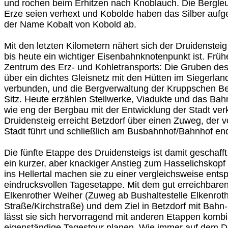
und rochen beim Erhitzen nach Knoblauch. Die Bergleu
Erze seien verhext und Kobolde haben das Silber aufgef
der Name Kobalt von Kobold ab.
Mit den letzten Kilometern nähert sich der Druidensteig
bis heute ein wichtiger Eisenbahnknotenpunkt ist. Früh
Zentrum des Erz‑ und Kohletransports: Die Gruben d
über ein dichtes Gleisnetz mit den Hütten im Siegerla
verbunden, und die Bergverwaltung der Kruppschen Ber
Sitz. Heute erzählen Stellwerke, Viadukte und das Ba
wie eng der Bergbau mit der Entwicklung der Stadt ver
Druidensteig erreicht Betzdorf über einen Zuweg, der vo
Stadt führt und schließlich am Busbahnhof/Bahnhof en
Die fünfte Etappe des Druidensteigs ist damit geschafft
ein kurzer, aber knackiger Anstieg zum Hasselichskopf 
ins Hellertal machen sie zu einer vergleichsweise ents
eindrucksvollen Tagesetappe. Mit dem gut erreichbare
Elkenrother Weiher (Zuweg ab Bushaltestelle Elkenrot
Straße/Kirchstraße) und dem Ziel in Betzdorf mit Bah
lässt sie sich hervorragend mit anderen Etappen kombi
eigenständige Tagestour planen. Wie immer auf dem D