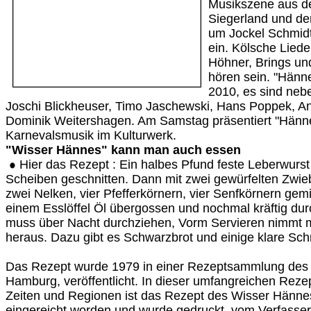
Musikszene aus d
Siegerland und de
um Jockel Schmidt
ein. Kölsche Liede
Höhner, Brings un
hören sein. "Hänne
2010, es sind neb
Joschi Blickheuser, Timo Jaschewski, Hans Poppek, A
Dominik Weitershagen. Am Samstag präsentiert "Hänn
Karnevalsmusik im Kulturwerk.
"Wisser Hännes" kann man auch essen
Hier das Rezept : Ein halbes Pfund feste Leberwurst 
Scheiben geschnitten. Dann mit zwei gewürfelten Zwieb
zwei Nelken, vier Pfefferkörnern, vier Senfkörnern gem
einem Esslöffel Öl übergossen und nochmal kräftig dur
muss über Nacht durchziehen, Vorm Servieren nimmt m
heraus. Dazu gibt es Schwarzbrot und einige klare Sch
Das Rezept wurde 1979 in einer Rezeptsammlung des 
Hamburg, veröffentlicht. In dieser umfangreichen Rez
Zeiten und Regionen ist das Rezept des Wisser Hännes
eingereicht worden und wurde gedruckt, vom Verfasser i