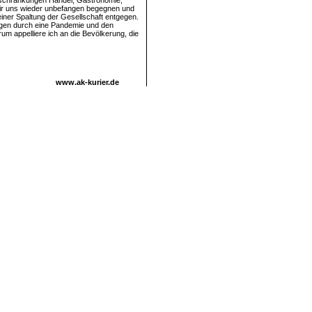
inschränkungen Handel, Gastronomie,
wir uns wieder unbefangen begegnen und
iner Spaltung der Gesellschaft entgegen.
gen durch eine Pandemie und den
m appelliere ich an die Bevölkerung, die
www.ak-kurier.de