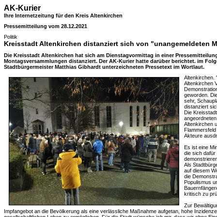
AK-Kurier
Ihre Internetzeitung für den Kreis Altenkirchen
Pressemitteilung vom 28.12.2021
Politik
Kreisstadt Altenkirchen distanziert sich von "unangemeldete
Die Kreisstadt Altenkirchen hat sich am Dienstagvormittag in einer Pressemitteil
Montagsversammlungen distanziert. Der AK-Kurier hatte darüber berichtet. im Fol
Stadtbürgermeister Matthias Gibhardt unterzeichneten Pressetext im Wortlaut.
Altenkirchen. 
Altenkirchen
Demonstratio
geworden. Die
sehr, Schaupl
distanziert si
Die Kreisstadt 
angeordneten
Altenkirchen 
Flammersfeld 
Akteure ausdr
Es ist eine M
die sich dafür
demonstrieren
Als Stadtbürge
auf diesem We
die Demonstra
Populismus un
Bauernfängere
kritisch zu pr
Zur Bewältigu
Impfangebot an die Bevölkerung als eine verlässliche Maßnahme aufgetan, hohe Inzidenz