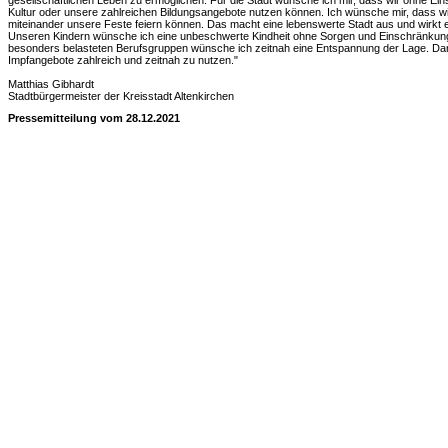
gesellschaftlichen Leben zu ermöglichen. Für die Stadt wünsche ich mir, dass wir ohne E
Kultur oder unsere zahlreichen Bildungsangebote nutzen können. Ich wünsche mir, dass 
miteinander unsere Feste feiern können. Das macht eine lebenswerte Stadt aus und wirkt e
Unseren Kindern wünsche ich eine unbeschwerte Kindheit ohne Sorgen und Einschränkun
besonders belasteten Berufsgruppen wünsche ich zeitnah eine Entspannung der Lage. Daru
Impfangebote zahlreich und zeitnah zu nutzen."
Matthias Gibhardt
Stadtbürgermeister der Kreisstadt Altenkirchen
Pressemitteilung vom 28.12.2021