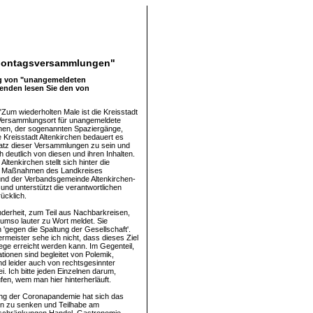
n Montagsversammlungen"
ung von "unangemeldeten
genden lesen Sie den von
"Zum wiederholten Male ist die Kreisstadt
 Versammlungsort für unangemeldete
nen, der sogenannten Spaziergänge,
 Kreisstadt Altenkirchen bedauert es
atz dieser Versammlungen zu sein und
ch deutlich von diesen und ihren Inhalten.
Altenkirchen stellt sich hinter die
 Maßnahmen des Landkreises
und der Verbandsgemeinde Altenkirchen-
und unterstützt die verantwortlichen
ücklich.
inderheit, zum Teil aus Nachbarkreisen,
 umso lauter zu Wort meldet. Sie
 'gegen die Spaltung der Gesellschaft'.
rmeister sehe ich nicht, dass dieses Ziel
ge erreicht werden kann. Im Gegenteil,
tionen sind begleitet von Polemik,
d leider auch von rechtsgesinnter
i. Ich bitte jeden Einzelnen darum,
üfen, wem man hier hinterherläuft.
ng der Coronapandemie hat sich das
en zu senken und Teilhabe am